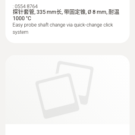
:
0554 8764
探针套管, 335 mm长, 带固定锥, Ø 8 mm, 耐温
1000 °C
Easy probe shaft change via quick-change click
system