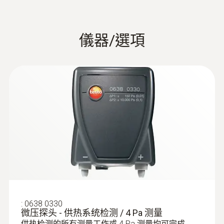
在燃烧系统的燃烧点，尤其是经常有人员出没
德图简约型烟气分析仪锅炉安装和安全
240 x 320 圖元
检测测量仪器产品样册
的地点及附近区域定期测量CO排放情况的原
因。
顯示幕特性
儀器/選項
彩色图形显示
:
0554 9770
柔性烟气采样探头套管，可与模块化烟
气采样探头手柄连接使用
EU declaration of
電源
压力测量（喷射压力、燃气压力
对供热系统的燃烧器进行烟气测量
conformity testo 330-1
(
34.5 KB
)
:
0632 3306 70
充電電池組3.7 V / 2.6 Ah; 電源6 V / 1.2 A
等）
LL
testo 330-1 LL 專業型煙氣分析儀 - 增强
版烟气分析仪
长寿命气体传感器：使用寿命更长，维护更
在对家用供暖系统进行维护的过程中，我们通
最大記憶體
说明书 testo 330
(
1.9 MB
)
少。
常都要检测燃气压力，包括动压和静压。若燃
500,000 個讀數
气锅炉的燃气压力超出了18-25mbar的范围，
Calculation formulae,
那就不可进行调整，锅炉也不可进行操作。因
fuels and parameters
(
840.91 KB
)
存放溫度
为如果进行了操作，锅炉就无法正常运作，点
Testo flue gas analyzer
火之后会出现爆炸，导致系统瘫痪。
:
0638 0330
-20 ~ +50 °C
微压探头 - 供热系统检测 / 4 Pa 测量
供热检测的所有测量工作或 4 Pa 测量均可完成