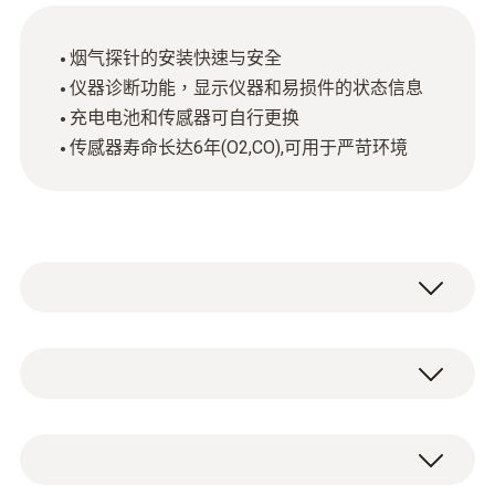
烟气探针的安装快速与安全
仪器诊断功能，显示仪器和易损件的状态信息
充电电池和传感器可自行更换
传感器寿命长达6年(O2,CO),可用于严苛环境
testo 330-1 LL 專業煙氣分析儀可以給您提供
更為專業和可靠的支持。
技術參數
組合式探針，靈活方便：煙氣探針的安裝快速
安全