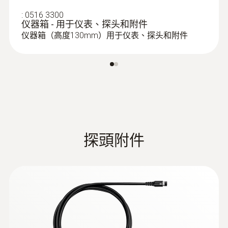
响應時間 t₉₀
A description and all necessary files can
温度测量值和回水温度测量值，再由专业人员
:
0516 3300
be found under the search term:
评估测量数据。出水温度，是指供给散热器的
< 20 s
仪器箱 - 用于仪表、探头和附件
:
0600 9787
Update-Kit / Bootloader
燃烧空气探头 - 环境空气探头，190mm
热介质（比如水）的温度。回水温度，是指散
仪器箱（高度130mm）用于仪表、探头和附件
灵活的定位（浸没深度190mm，电缆长度
热器出口处的热介质的温度。为了避免散热系
USB FlashUpdate testo
2.2米）
统的热能浪费，在某些散热管或者螺纹接口处
330 v2006
(
217.61 KB
)
记录出水温度和回水温度是必要的，然后对测
Shortdiscription
量数据分析并调整水压。通过调整，散热器能
This software supports you in updating
使得一定空间的环境温度达到理想值。如调整
the software of your testo 330. Please
不到位，则会浪费电能和热能。
read the instruction manual (german /
english) for more information.
探頭附件
Update-Kit /
(
V1.22, 1.24 MB
)
Bootloader
(testo 330 LL | testo 330i | testo 350
Control Unit + Analysis Box | testo 320)
If the firmware update does not start
under Windows 8.1 or Windows 10, a