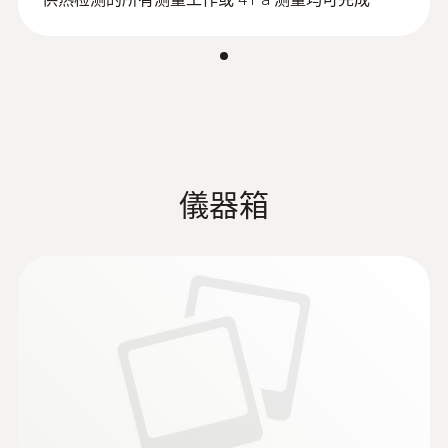
Instruction manual testo
(
1.5 MB
)
330 old
差壓
烟气参数测量（CO、O
和温度
2
:
0600 3692
迷你环境空气探头 - 迷你环境空气探头
等）
Can be plugged directly into the flue gas
測量範圍
Instruction manual
analyzer
(
3.55 MB
)
供热系统的烟气测量可以帮助用户确认烟气中
0 ~ +300 hPa
EasyHeat software
排放的污染物（如一氧化碳CO）及热损失。
儀器箱
在某些国家，法律规定需进行烟气测量，主要
Testo ZIV 驱动程序
測量精度
有以下两个目的：
ZIV 2000 适用于
(
v2.1, 2.22 MB
)
±1.5 %測量值 (其餘量程)
testo 320, testo 330
1. 确保尽可能地降低污染排放，保护环境；并
±1 %測量值 (50.1 ~ 100.0 hPa)
testo 300、320、330 ZIV驱动程序允许
且
±0.5 hPa (0.0 ~ 50.0 hPa)
将烟气分析仪testo 300、330与不同的
第三方软件相连。驱动程序符合自2010
2. 尽可能地提高能源的利用效率。
年3月22日起生效的新版1.BImSchV
解析度
不可超出法定的单位烟气体积中的污染物含量
0.1 hPa
和能量损失标准。
Testo ZIV 驱动程序