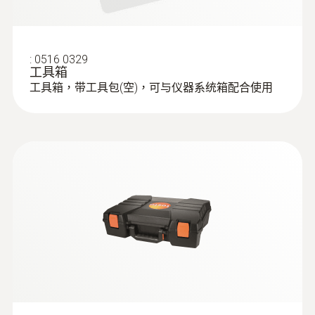
适用于testo 300,
法规对获取测量结果的操作流程有着标准规定
(
v2.3, 64.11 MB
)
testo 320和testo
（须遵循响应的标准）。使用Lambda 探针
:
0600 9760
330
模块化烟气探头，长180 mm，直径8
（单孔或多孔探针），在锅炉和烟道的连接管
:
0516 0329
O₂測量
testo 300、320、330 ZIV驱动程序允许
mm，耐温500 °C ，TÜV-tested
工具箱
的气流中心处（不要在边缘处）取测量值。烟
通过按下手柄前端黄色按钮分离并更换采样
将烟气分析仪testo 300、330与不同的
工具箱，带工具包(空)，可与仪器系统箱配合使用
气分析仪会对测量值进行记录，用于现场打印
管
第三方软件相连。 驱动程序符合自2010
測量範圍
或后续传输至电脑。
年3月22日起生效的新版1.BImSchV
0 ~ 21 Vol.%
安装人员可在系统调试时进行测量，如有需，
Firmware (testo
要四周之后，烟气检测人员可进行检测，之后
測量精度
330-1 LL v2010,
便由获得授权的服务工程师定期进行检测。
330-2 LL v2010,
(
V2.28, 13.63 MB
)
±0.2 Vol.%
330-1 LX, 330-2
LX, 380)
解析度
If the firmware update does not start
散热器温度测量
under Windows 8.1 or Windows 10, a
0.1 Vol.%
new bootloader must be installed on the
measuring device once.
检查、测量散热器温度时，应记录并保存出水