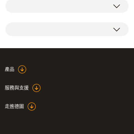
技術參數
探頭杆直徑
5 mm
產品
電纜長度
1.5
服務與支援
探針套管長度
走進德圖
300 mm