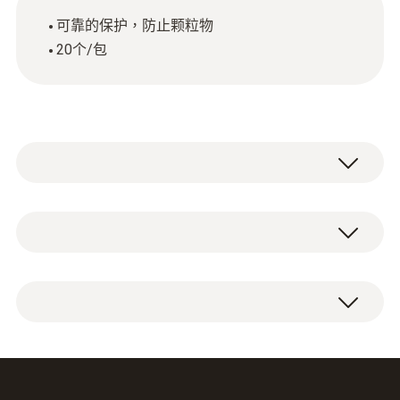
可靠的保护，防止颗粒物
20个/包
技術參數
重量
分析箱备用过滤芯（20个/包）
44 g
直徑