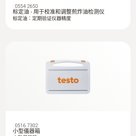
探針套管末端長度
:
0554 2650
标定油 - 用于校准和调整煎炸油检测仪
35 mm
标定油：定期验证仪器精度
報警特性
上下限值自行設定，三色背光顯示 (綠色、橙
色、紅色)，自動鎖定測量最終值
電池使用時間
約25小時 (約500次測量)
電池類型
1.5V AAA（LR03）
:
0516 7302
小型儀器箱
顯示幕背光燈