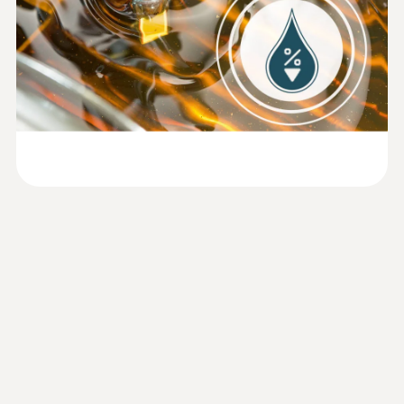
明了，採用 Testo 的電容式油傳感器，即
使不冷卻煎炸油測量儀，也可以連續測量
Trainingscard testo
熱油脂
270 Calibration and
(
435.51 KB
)
技術參數
準確：借助標定油可在測量位置進行校準
Adjustment
耐用：玻璃纖維外殼具有極強的抗衝擊
工作濕度
性。此外，油傳感器嵌入金屬托盤中，因
Trainingscard testo
此不易破碎。防水設計符合防護等級
270 Operation and
0 ~ +90 %RH
(
605.75 KB
)
IP65，可在自來水下沖洗
Maintenance
安全：通過測量儀的人體工程學設計保護
重量
用戶免受煎炸油的熱影響
255 g
清晰：在大顯示屏中顯示 ％TPM，顯示屏
背光燈顏色（紅色、黃色、綠色）準確無
Declaration of
誤地進行顯示的信號功能；測量值顯示的
回應時間
Conformity according
保持（Hold）和自動保持（Auto-Hold）功
(
107.33 KB
)
約 30 s
to Reg. (EU) 1935/2004
能
testo 270
直徑