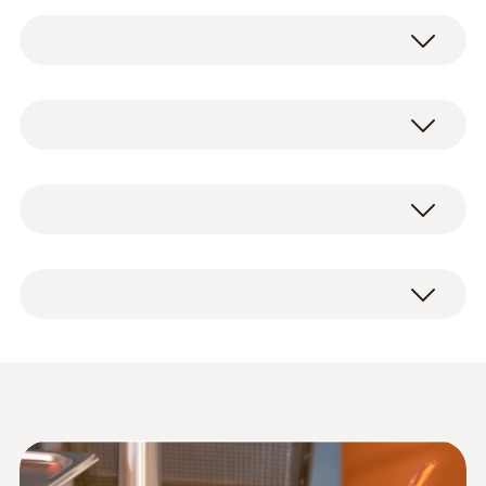
在合適的時間更換煎炸油並省錢：使用 testo
270，您可以更安全、直觀和經濟地工作。本
煎炸油測量儀是您在油炸作業中進行質量保證
正溫度係數熱敏電阻
的有力助手。通過使用 testo 270 簡單地控製
油品，可以遵守關鍵的 TPM 值，並在正確的
時間更換油。
測量範圍
testo 270 食用油品質檢測儀包括標定油，塑
+40 ~ +200 °C
料盒，校準協議，培訓卡，說明書和電池。
使用 testo 270 可以直接在熱油中測量，無需
在不同的油炸鍋中等待。煎炸油測量儀具有許
为食品安全保驾护航 —— testo
測量精度
多優點，例如：具有可拆卸，可用於洗碗機清
270煎炸油质量检测仪案例分享
洗的外殼，防碎的油傳感器，簡單的 3 按鈕操
±1.5 °C
作等。
作为全球餐饮业巨头，餐厅遍布中国各地的X
解析度
快餐企业，在食品安全控制方面有整套严格可
堅固，簡單，可舒適地用於廚房
Recommendation
行的标准。近年来X企业加强与德图合作，使
0.1 °C
(
119.32 KB
)
certificate testo 270
用testo 270煎炸油质量检测仪作为油品控制的