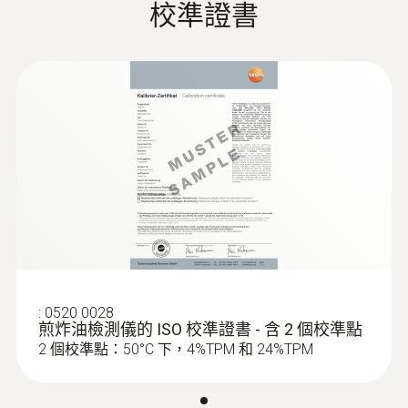
校準證書
EU declaration of
(
33.41 KB
)
170 x 50 x 300 mm ((LxWxH))
conformity testo 270
操作溫度
testo 270 产品说明书
(
616.8 KB
)
0 ~ +50 °C
testo 270 操作手册
(
1.71 MB
)
外殼
testo 270 操作手册
ABS / ABS-PC 玻璃纖維 10%
防護等級
IP65
:
0520 0028
煎炸油檢測儀的 ISO 校準證書 - 含 2 個校準點
2 個校準點：50°C 下，4%TPM 和 24%TPM
產品顏色
白色