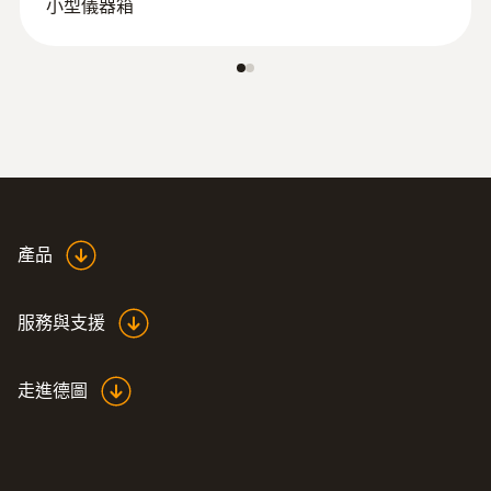
小型儀器箱
背光顯示
顯示幕尺寸
2行
顯示幕類型
LCD
產品
存放溫度
服務與支援
-20 ~ +70 °C
走進德圖
Application temperature
+40 ~ +200 °C