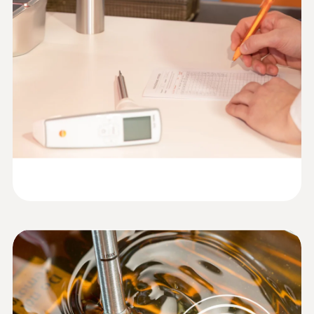
憑藉其可靠的測量技術，testo 270 煎炸油測
重要测量评估工具。
Recommendation
量儀成為油炸鍋質量保證的得力助手，無論是
(
119.32 KB
)
testo 270
用於餐飲設施、食堂廚房、餐飲、還是用於食
油炸类食品是X快餐企业的重要优势，煎炸油
TPM-電容感測器
品檢驗、食品質量保證或生產。煎炸油測量儀
在其中扮演着重要角色。怎样判断所使用的煎
Declaration of
易於操作：您可以提前設置所需的 TPM 極限
炸油品质是否依然良好还是需要更换？用于评
測量範圍
Conformity according to
(
48.6 KB
)
值，並使用 PIN 保護它們免遭意外更改。在測
估油品老化变质的极性组分含量（TPM）是否
Reg. (EU) 1935/2004
0.0 ~ 40.0 % TPM
量過程中，煎炸油檢測儀的顯示屏可以幫助
依然在合理范围之内？这些都是作为快餐企业
您：它會閃爍，直到達到穩定的讀數。背光燈
必须重视的问题。testo 270煎炸油质量检测仪
HACCP Certificate
（紅色、黃色、綠色）的顯示信號功能可讓您
可直接告知何时食用油中的TPM值到达临界点
測量精度
(
205.84 KB
)
Deep-frying Oil Tester
快速查看測量結果所在的區域。當然，％TPM
以及是否需要更换新油。方便企业通过油品来
±2 % TPM (+40 ~ +190 °C)
中的精確測量值也可以在顯示屏上讀取。
提高质量标准，大大减少由于频繁更换而浪费
TESTOsolutions save
*通常基於Testo內部參考，在室溫25℃的條件
成本。
costs and ensure
下。
(
780.71 KB
)
quality with the cooking
testo 270 煎炸油測量儀的所有
oil tester testo 270
優點一目了然
解析度
0.5 % TPM (+40 ~ +190 °C)
Data sheet testo 270
(
450.75 KB
)
簡單：具有 3 級背光警報功能，操作簡單