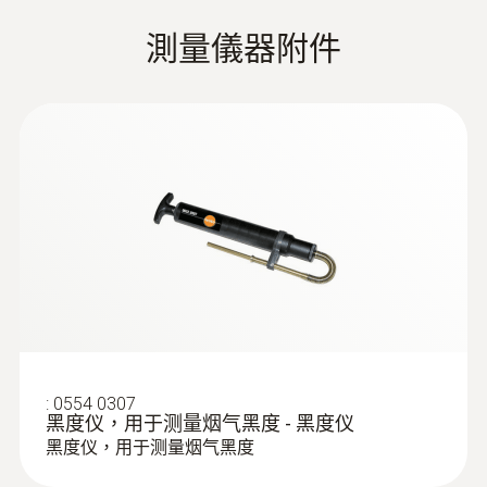
testo 330i煙氣分析儀的更多優
點
測量儀器附件
系統要求
煙氣分析與煙氣測量
requires iOS 7.1 or newer; requires Android
用戶可以更換的長壽命感測器，使用壽命
4.3 or newer; requires mobile end device with
長達6年。
EU declaration of
testo 330i煙氣分析儀配有兩個可更換的長壽
Bluetooth 4.0
據1. BImSchV / EN50379標準Part 1，通過
(
33.05 KB
)
conformity testo 330i
命感測器，用於測量O2和CO，還可以選配NO
:
0600 9787
了TÜV認證。
燃烧空气探头 - 环境空气探头，190mm
感測器。可以使用testo 330i對煙氣和氣流同
最大記憶體
內置的抽力與氣體調零。這意味著調零時
灵活的定位（浸没深度190mm，电缆长度
Startup & safety testo
時進行測量 – 以便可以在智慧手機或平板電腦
(
576.83 KB
)
無需將探針從煙道移除。
2.2米）
330i
500000 readings
上同時查看所有關鍵資料。
當超出CO閾值時，稀釋功能會自動開啟，
濃度可高達30,000 ppm。
存放溫度
testo 330i 产品说明书
(
5.49 MB
)
CO（H2補償）測量，因此，testo 330i還
可用於供熱系統的正式接受度測試。
-20 ~ +50 °C
氧氣供氣測量
:
0554 0307
黑度仪，用于测量烟气黑度 - 黑度仪
在平衡的煙道系統當中，是否可能存在煙氣洩
配有實用配件的煙氣分析儀
黑度仪，用于测量烟气黑度
漏？可以使用testo 330i煙氣分析儀來加以確
Testo ZIV 驱动程序
差壓