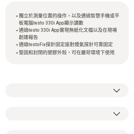
獨立於測量位置的操作，以及通過智慧手機或平
板電腦testo 330i App顯示讀數
通過testo 330i App實現無紙化文檔以及在現場
創建報告
通過testoFix探針固定座對煙氣探針可靠固定
堅固和封閉的塑膠外殼，可在嚴苛環境下使用
testo 330i煙氣分析儀的核心，源自上一代
testo 330 LL煙氣分析儀成熟的測量技術，已
經經過成千上萬次的實際應用驗證。用戶可自
技術參數