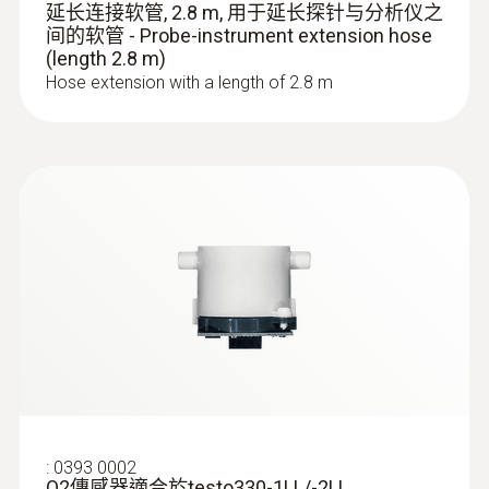
延长连接软管, 2.8 m, 用于延长探针与分析仪之
testo 330i App
(
8.8.1, 48.4 MB
)
间的软管 - Probe-instrument extension hose
(Android)
(length 2.8 m)
Hose extension with a length of 2.8 m
:
0554 3329
6 mm, 固定锥, 不锈钢, 耐温500 °C
6 mm, 固定锥, 不锈钢, 耐温500 °C
:
0393 0002
O2傳感器適合於testo330-1LL/-2LL