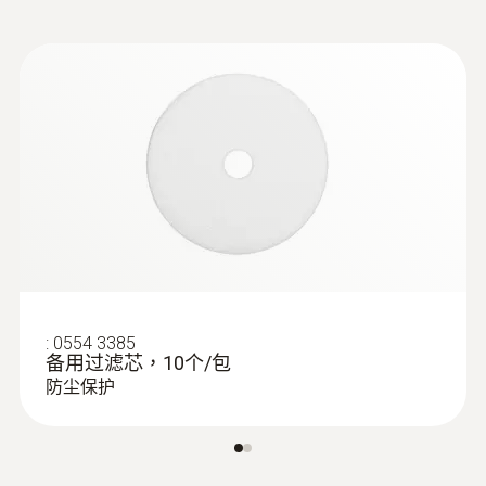
定：您只需測量煙道雙壁間燃燒空氣的氧氣含
ZIV 2000 适用于
testo 330i 智慧型懸掛式煙氣分析儀經濟版
(
v2.1, 2.22 MB
)
量即可。這樣，您可以確保沒有煙氣進入燃燒
testo 320, testo 330
basic 套裝包括煙氣採樣探針（探針長度 180
測量範圍
氣源，以防止由於冷凝或燃燒過程減損所造成
testo 300、320、330 ZIV驱动程序允许
mm），配有軟管。
将烟气分析仪testo 300、330与不同的
的損害。
0 ~ 300 hPa
第三方软件相连。驱动程序符合自2010
testoFix探針固定座也包括在套裝當中，讓您
年3月22日起生效的新版1.BImSchV
:
0600 9797
可以將探針方便而又牢固地固定到煙氣管道
燃烧空气探头，浸入深度60 mm - 迷你
測量精度
上。這種全面性的創新部件還可以用作testo
环境空气探头，浸入深度60 mm
Testo ZIV 驱动程序
±1.5 %測量值 (其餘量程)
Flexible positioning (immersion depth 60
330i煙氣分析儀的防墜懸掛系統。
适用于testo 300,
mm, cable length 2.2 m)
±0.5 hPa (0.0 ~ +50.0 hPa)
(
v2.3, 64.11 MB
)
testo 320和testo
±1 %測量值 (+50.1 ~ +100.0 hPa)
330
testo 300、320、330 ZIV驱动程序允许
解析度
:
0554 3385
将烟气分析仪testo 300、330与不同的
备用过滤芯，10个/包
第三方软件相连。 驱动程序符合自2010
0.1 hPa
防尘保护
年3月22日起生效的新版1.BImSchV
探頭
Firmware testo 330i
(
v2.11, 3.56 MB
)