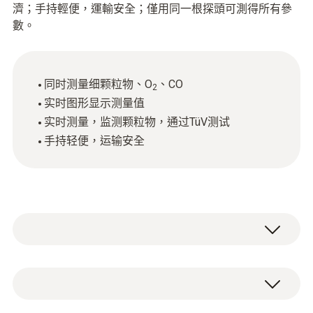
濟；手持輕便，運輸安全；僅用同一根探頭可測得所有參
數。
同时测量细颗粒物、O
、CO
2
实时图形显示测量值
实时测量，监测颗粒物，通过TüV测试
手持轻便，运输安全
與煙氣分析儀結合使用，適用於固體燃料或
油、氣等燃燒系統；即時測量，監測顆粒物；