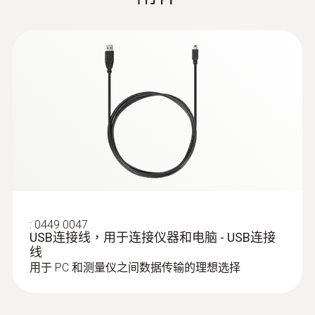
(DataAct) - testo 380
操作溫度
無論是正在進行接受度測試，還是要將燃燒系
旋轉稀釋器
統調整到最佳工況：您都可以使用 testo 380
+5 ~ +40 °C
顆粒物分析儀快速高效地、高精度地完成廢氣
為了實現細顆粒物測量，原始氣體經過採樣管
:
0632 3801
EU declaration of
中顆粒物測量作業。
後進入工業陶瓷製成的旋轉稀釋器。細顆粒物
testo 380 - 细颗粒物测量系统
防護等級
(
33.43 KB
)
conformity testo 380
同时测量细颗粒物、O
和CO
濃度被引入的定量新鮮空氣稀釋，即可減少對
2
IP40
正是由於使用了 testo 380 顆粒物測量系統進
氣路和測量系統的污染程度，同時測得細顆粒
Instruction manual
行測量，很容易就能按照接受度測試過程法規
物濃度。整個測量系統的運行狀態會非常穩
(
11.78 MB
)
testo 380
準則和規程執行：testo 380 測量功能表中融
定。稀釋器在長時間使用後，只需使用棉簽棉
顯示幕類型
合了接受度測試功能模組，其完全遵循
the
簽清潔即可。
LCD (Liquid Crystal Display)
first German Emission Control Ordinance
(BImSchV)
的規定流程。
:
0449 0047
USB连接线，用于连接仪器和电脑 - USB连接
細顆粒物感測器
顯示幕特性
Instruction manual
线
直觀的導航菜單，能確保您不會遺漏任何規定
(
3.55 MB
)
用于 PC 和测量仪之间数据传输的理想选择
shows warm-up phase and operational
EasyHeat software
細顆粒物感測器用於測量氣體中的顆粒物的
的測量步驟：測量菜單中融合了煙氣中心流速
readiness
量。氣體經過噴嘴撞擊在震盪的細顆粒物感測
測量和抽力測量；當進入重要的測量階段，系
Testo ZIV 驱动程序