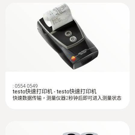
器上，振動頻率隨著沉積的粒子量的變化而變
統總會顯示提示資訊。
ZIV 2000 适用于
(
v2.1, 2.22 MB
)
電源
化，由此粒子數量被確定下來，而整個運算過
testo 320, testo 330
程瞬間完成，所以在整個測量過程中顆粒物濃
供熱和潔淨領域的技術人員和銷售人員，能面
via internal mains unit: 100 V AC/0.45 A to 240
testo 300、320、330 ZIV驱动程序允许
度值都是即時的測量值。如此，供熱鍋爐系統
對的具有挑戰性的任務是在現場調整固體燃料
V AC/0.2 A (50 to 60 Hz)
将烟气分析仪testo 300、330与不同的
任何變化都會及時被反應出來，能夠被生產人
燃燒系統，使其高效運行並符合排放法規。
第三方软件相连。驱动程序符合自2010
員迅速有效地調整。
年3月22日起生效的新版1.BImSchV
testo 380 系統內的測量程式“設置助理”就是一
最大記憶體
個很好的輔助工具——它可以協助您輕鬆地、
測量系統箱：整個測量系統集成於系統箱
500.000 readings
正確地執行測量程式。另外，在實際測量作業
Testo ZIV 驱动程序
內，重量約為7.9kg，便於外出測量作業時
過程中，testo 380 可以輕鬆地連續執行數個
适用于testo 300,
(
v2.3, 64.11 MB
)
攜帶或運輸。
測量週期。
testo 320和testo
存放溫度
冷凝槽和篩檢程式：冷凝槽和篩檢程式分
330
:
0554 0549
-20 ~ +50 °C
別用於冷卻除水和過濾粉塵，原始煙氣經
testo快速打印机 - testo快速打印机
testo 300、320、330 ZIV驱动程序允许
過冷凝槽和篩檢程式後進入煙氣分析儀。
快速数据传输，测量仪器2秒钟后即可进入测量状态
将烟气分析仪testo 300、330与不同的
預加熱單元：保持煙氣溫度，確保細顆粒
第三方软件相连。 驱动程序符合自2010
测量范围
年3月22日起生效的新版1.BImSchV
物測量值。
0 ~ 300 mg/m³
testo 380 Box
(
V1.17, 1.75 MB
)