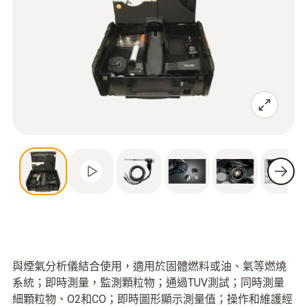
與煙氣分析儀結合使用，適用於固體燃料或油、氣等燃燒
系統；即時測量，監測顆粒物；通過TUV測試；同時測量
細顆粒物、O2和CO；即時圖形顯示測量值；操作和維護經