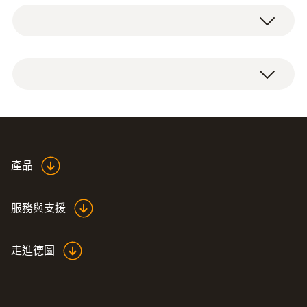
技術參數
己的空間。
由於採用了耐撞的柔性硬外殼，即使儲存箱掉
Product colour
德图制冷系统仪器箱（不含测量仪器），包括
落到地上也不會造成箱內測量儀受損。
Black
泡沫垫。
德圖製冷系統儀器箱適用於智能探頭系列的
重量
testo 115i (2x) 和 testo 549i (2x) 測試儀的安
全儲存和運輸。
249.8 g
產品
服務與支援
走進德圖