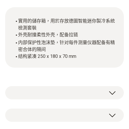
實用的儲存箱，用於存放德圖智能迷你製冷系統
檢測套裝
外壳耐撞柔性外壳，配备拉链
内部保护性泡沫垫，针对每件测量仪器配备有精
密合体的隔间
结构紧凑 250 x 180 x 70 mm
德圖製冷系統儀器箱可以為您的儀器提供保
護，並使它們存放整齊有序。配有定制尺寸隔
間的軟泡沫墊可以確保每件測量儀器都擁有自