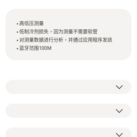
高低压测量
低制冷剂损失，因为测量不需要软管
对测量数据进行分析，并通过应用程序发送
蓝牙范围100M
德圖為您的測量提供更大的移動性，手持式
testo 549i 智能無線迷你壓力測量儀適用於空
調和製冷系統進行維修、故障排除以及安裝。
壓力測量
可直接在壓力連接點快速方便地進行設置。