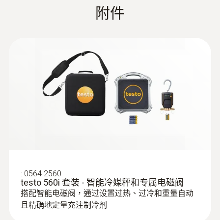
附件
郵件直接發送。
+65 bar
testo Smart Probes 智能
(
5.6 MB
)
系統要求：
探头说明书
:
0560 0400
testo 400 - 智能型参比级多功能测量仪
- iOS8.3或更高版本
- 安卓4.3或更高版本
技術參數
- 藍牙4.0
重量
:
0563 0002 10
156.6 g
testo Smart Probes - 智能無線迷你製冷
系統檢測套裝
直接連接管道，因而可使製冷劑損耗降至最
直徑
低
125 x 32 x 31 mm
:
0564 2560
testo 560i 套装 - 智能冷媒秤和专属电磁阀
搭配智能电磁阀，通过设置过热、过冷和重量自动
操作溫度
且精确地定量充注制冷剂
-20 ~ +50 °C