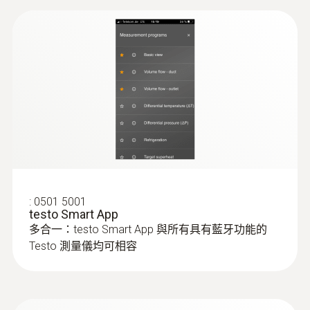
130小時
電池類型
3 AAA 电池
資料傳送
Bluetooth®
Radio range
:
0501 5001
testo Smart App
100 m
多合一：testo Smart App 與所有具有藍牙功能的
:
0563 0401
testo 400 - 舒適度評估測量套裝
Testo 測量儀均可相容
Pressure media
（PMV/PPD)
CFC, HFC, HCFC, N, H₂O, CO₂