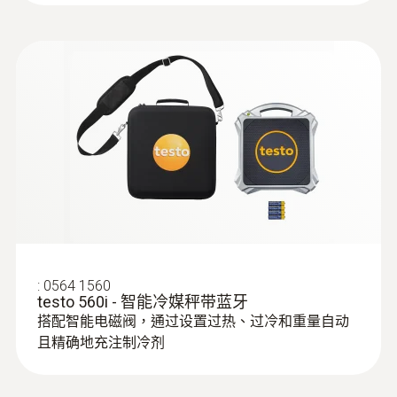
:
0563 0400 71
testo 400 - 空調通風系統測量套裝1（含
三功能熱線風速探頭）
外殼
高強度塑膠
系統要求
requires iOS 13.0 or newer; requires Android
8.0 or newer; requires mobile end device with
Bluetooth 4.2
產品顏色
:
0564 1560
testo 560i - 智能冷媒秤带蓝牙
black/orange
搭配智能电磁阀，通过设置过热、过冷和重量自动
且精确地充注制冷剂
:
0563 0400 72
testo 400 - 空調通風系統測量套裝1（含
電池使用時間
16mm葉輪風速探頭）