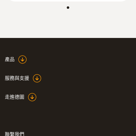
約 20 h
顯示幕類型
LCD
探針套管長度
產品
300 mm
服務與支援
探頭杆直徑
16 mm
走進德圖
:
0563 0425
testo 425 - 數位熱線風速計，可連接
探頭頭部直徑
APP
12 mm
聯繫我們