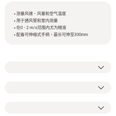
测量风速、风量和空气温度
用于通风管和室内测量
在0 - 2 m/s范围内尤为精准
配备可伸缩式手柄，最长可伸至300mm
如果您是一名暖通空调工程师，您需在通风管
或室内快速实施检查测量，testo 405-V1 迷你
热线风速仪成为您的理想选择。
NTC
testo 405-V1 迷你热线风速仪配有可伸缩式手