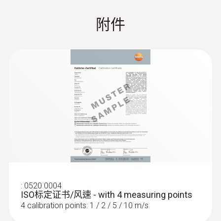
重量
:
0560 1405
附件
testo 405i - 智能無線迷你熱線式風速儀
115 g (含電池，不含包裝)
直徑
490 x 37 x 36 mm
操作溫度
0 ~ +50 °C
電池類型
3 AAA 电池
:
0520 0004
ISO标定证书/风速 - with 4 measuring points
:
0563 0003 10
4 calibration points: 1 / 2 / 5 / 10 m/s
電池使用時間
testo Smart Probes - 德圖智能無線迷你
通風系統檢測套裝