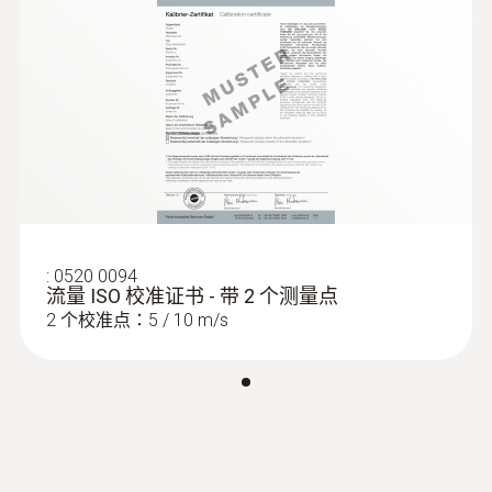
0 ~ 5 m/s (-20 ~ 0 °C)
0 ~ 99990 m³/h
在通风管道内的测量
0 ~ 10 m/s (0 ~ +50 °C)
为了确保通风和空调系统的正常功能，对通风
管道内的空气流速进行检测是非常重要的。如
測量精度
查看此產品的客戶也查看了
果空气流速低于预期值，那么在某些情况下，
±(0.3 m/s + 5 %測量值) (其餘量程)
可能无法保证排出室内的负荷（包括供暖、制
±(0.1 m/s + 5 %測量值) (0 ~ 2 m/s)
冷和实物负荷）。因此，必须以最精确的方式
记录空气流速。
:
0520 0094
解析度
流量 ISO 校准证书 - 带 2 个测量点
我们的热敏风速仪testo 405可以通过高成本效
2 个校准点：5 / 10 m/s
0.01 m/s
益的方式测量低空气流速。它可以同时精确测
量空气流速、体积流量和温度，并配有
300mm长的伸缩杆。
显示器可以旋转到各种位置，易于读数。
技術參數