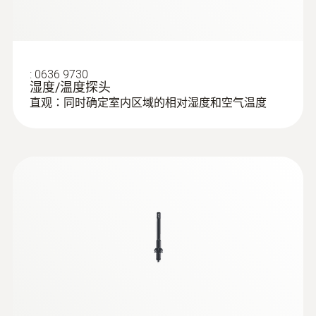
230 mm
通风管道：
使用叶轮风速探头方便地测量风速
電纜長度
和空气温度，即使在通风管道中难以到达的位
置。
1.4 m
:
0636 9730
如果需要，配有伸缩杆以及易读刻度的叶轮风
湿度/温度探头
速探头可以使用伸缩杆延长杆（需单独订购）
直观：同时确定室内区域的相对湿度和空气温度
探頭杆直徑
延长至2米的总长度。这将让我们可以在大型
通风系统上进行测量。
16 mm
天花板出风口：
为了在天花板出风口进行方便
Length telescope
:
0563 0401
和准确的测量，我们建议使用配有testovent
testo 400 - 舒適度評估測量套裝
1,000 mm
410 或 testovent 415风量漏斗的叶轮风速探
（PMV/PPD)
头（二者皆需单独订购）。这将使排气测量变
得非常轻松，比如生活空间中的受控通风。
Probe head diameter
16 mm