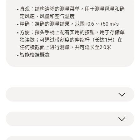
直观：结构清晰的测量菜单，用于测量风量和确
定风速、风量和空气温度
精确：准确的测量结果，范围+0.6 ~ +50 m/s
方便：探头手柄上配有实用的按钮，用于存储单
独读数；可通过带刻度的伸缩杆（长达1米）在
任何横截面上进行测量，并可延长至2.0米
智能校准概念
使用配备兼容德图多功能测量仪（需单独订
购）的叶轮风速探头确定风速、风量和空气温
度。叶轮风速探头的测量范围为+0.6 ~ +50
NTC