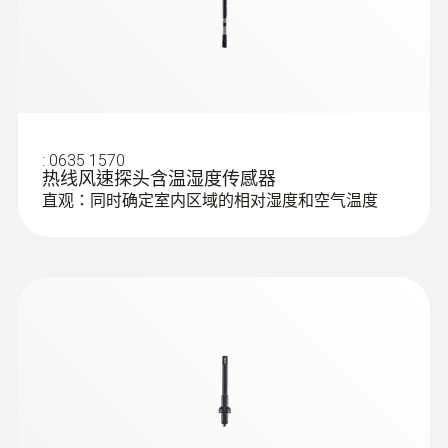
存放溫度
20米的距离将读数传输到测量仪。如果需要之
后更换叶轮，则可以更换探头。
-20 ~ +60 °C
如果需要，您还可以将为叶轮风速探头配备伸
重量
缩杆（需单独订购），从而可以获得2米的总
430 g
长度，方便在大型通风系统上进行测试。
:
0635 1570
热线风速探头含温湿度传感器
直观：同时确定室内区域的相对湿度和空气温度
直徑
智能校准概念
790 x 50 x 40 mm
通过使用数字叶轮风速探头，您将获得特别准
确的测量结果，因为测量仪可彻底消除测量不
操作溫度
确定性。您仅需将探头送回进行校准，测量仪
:
0563 0400 72
-5 ~ +50 °C
testo 400 - 空調通風系統測量套裝1（含
可以保持不中断使用。
16mm葉輪風速探頭）
探針套管長度
应用领域