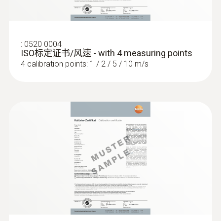
:
0520 0004
ISO标定证书/风速 - with 4 measuring points
4 calibration points: 1 / 2 / 5 / 10 m/s