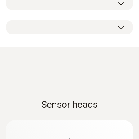
m/s，精度5 m/s。
測量範圍
功能一览
-10 ~ +70 °C
在手柄上使用固定线缆将叶轮风速探头连接到
测量仪（需单独订购）。
測量精度
±1.8 °C
叶轮风速探头配有伸缩杆，可以延长至最大
testo 440 产品样册
(
17.3 MB
)
1.0米。由于配有高对比度刻度，因此浸没深
解析度
度易于读取，即使在能见度较差的环境下。
Data sheet testo 400
(
2.64 MB
)
0.1 °C
用于风量测量且结构清晰的测量菜单，可以使
Sensor heads
测量仪的操作变得非常直观。通过方便地输入
管道横截面的尺寸和几何形状，即可精确计算
风量。定时和多点均值计算，平均风量，当前
風速
读数以及最小值/最大值均可在测量仪上显
testo 440 双联通用型测
(
4.46 MB
)