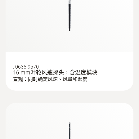
示。
量仪操作手册
測量範圍
:
0560 0400
testo 440 双联通用型测量仪操作手册
testo 400 - 智能型参比级多功能测量仪
0.6 ~ 50 m/s
通过按压叶轮风速探头上的按钮即可操作测量
仪。例如，存储多点均值计算值的单个读数，
或者开始或停止针对长时段均值计算的测量序
測量精度
列。
±(0.2 m/s + 1 %測量值) (0.6 ~ +40 m/s)
±(0.2 m/s + 2 %測量值) (40.1 ~ 50 m/s)
节省空间，更多的应用，更少的
:
0635 9570
16 mm叶轮风速探头，含温度模块
设备
解析度
直观：同时确定风速、风量和湿度
0.1 m/s
多功能，通用手柄可以连接所有探头，让您可
以使用较少的设备掌控更多应用并且节省空
间。
:
0563 0400 71
技術參數
testo 400 - 空調通風系統測量套裝1（含
订购蓝牙手柄，以便更加轻松地进行测量和确
三功能熱線風速探頭）
保仪器箱中较少的线缆杂乱。它将可以在远达