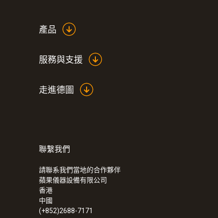
產品
服務與支援
走進德圖
聯繫我們
:
0560 5210
testo 521-1 - 專業型差壓測量儀(精度±0
請聯系我們當地的合作夥伴
蘋果儀器設備有限公司
香港
中國
(+852)2688-7171