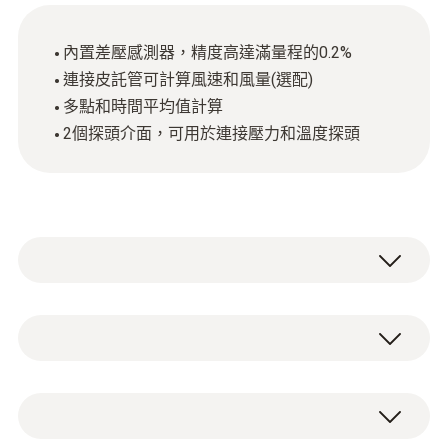
內置差壓感測器，精度高達滿量程的0.2%
連接皮託管可計算風速和風量(選配)
多點和時間平均值計算
2個探頭介面，可用於連接壓力和溫度探頭
專業型高精度差壓測量儀testo 521-1適用於暖
通空調領域的微差壓測量，尤其適用於檢測過
濾器兩端的壓力降，檢查風扇和通風機組。連
NTC
接皮托管可用於通風管道或過程空氣的風速測
量(測量範圍5到100m/s).