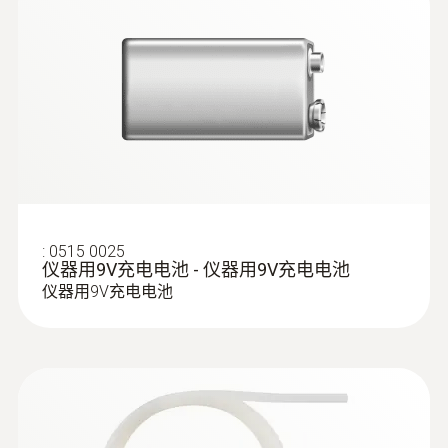
的皮托管後可以計算風速和風量。差壓測量儀
測量範圍
testo521/526中文说明书
(
1.57 MB
)
還可提供時間和多點的平均值計算功能。
-200 ~ +1370 °C
此外長期監測也變為可能：測量數據可以單獨
:
0635 2040
測量精度
保存或作為測量程序保存。用戶可自定義測量
直皮托管，不锈钢制造，360 mm长，
頻率和測量點數。動態測量以0.04s測量間隔
测量流速和温度， - 直皮托管，不锈钢
±0.4 °C (-100 ~ +200 °C)*
Software 521, 526
制造，360 mm长，耐温范围 -40 到
保存在差壓測量儀中。
(
424.08 KB
)
±1 °C 其餘量程*
instruction manual
+600 °C
用于流量和温度测量。
選配的ComSoft軟件幫助您通過電腦實現在線
:
0515 0025
解析度
測量，保存測量數據並在電腦上分析這些數
仪器用9V充电电池 - 仪器用9V充电电池
仪器用9V充电电池
據。您還可通過選配的德圖紅外打印機在現場
0.1 °C
直接打印測量數據。
* 儀器精確度數據僅適用於儀器(不連接探頭)
您可選擇以下單位用於壓力測量：mbar, hPa,
bar, Pa, kPa, inH2O, mmH2O, torr 和 psi。平均
壓阻式壓力感測器
值，測量最終值，最小值/最大值都可以通過