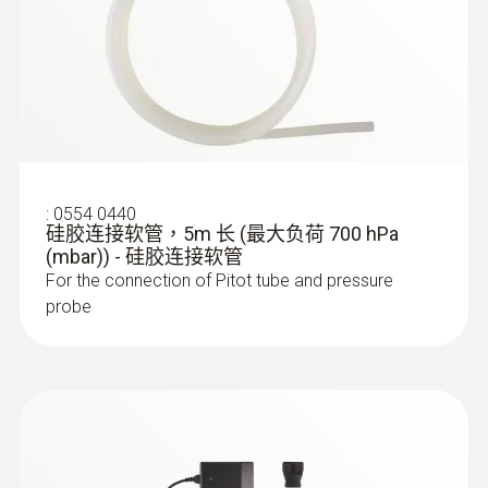
按鍵在屏幕上切換。
測量範圍
0 ~ 100 hPa
:
0635 2045
測量精度
L型皮托管，不锈钢，500mm长，连接
查看此產品的客戶也查看了
压力探头测量流速 - L型皮托管，不锈
±0.2 % 全量程
钢，500mm长
:
0554 0440
硅胶连接软管，5m 长 (最大负荷 700 hPa
For measuring flow velocity
(mbar)) - 硅胶连接软管
解析度
For the connection of Pitot tube and pressure
0.01 hPa
probe
靜壓
1000 hPa (abs)
超載