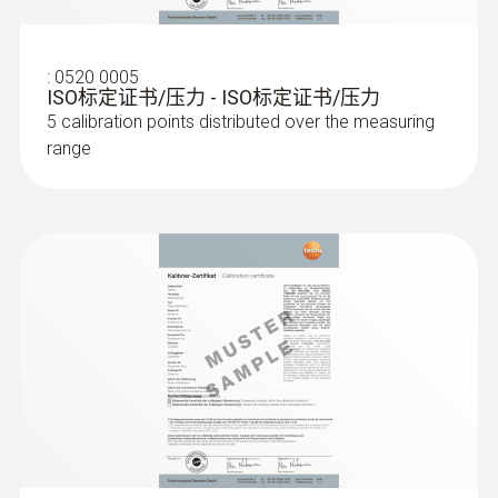
:
0520 0005
ISO标定证书/压力 - ISO标定证书/压力
5 calibration points distributed over the measuring
range