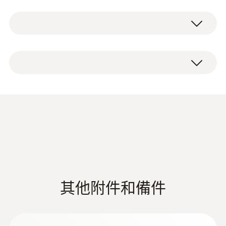
測量範圍
testo 521-1 專業型差壓測量儀，包括出廠報
差壓測量儀內置帶溫度補償功能的差壓傳感
-40 ~ +150 °C
告和電池
器，實現全量程0.2%的測量精度。另外，測量
儀有2個外接接口用於連接選配的探頭。這意
測量精度
味著您可以擴展差壓儀到更多的應用領域。以
下探頭可供選擇：
±0.2 °C (-10 ~ +50 °C)*
差壓測量探頭
±0.4 °C (其餘量程)*
絕壓測量探頭
相對壓力測量探頭
皮託管
解析度
Product brochure testo
溫度探頭(例如 表面探頭或刺入式/浸入式
(
536.77 KB
)
521
探頭)
0.1 °C
* 儀器精確度數據僅適用於儀器(不連接探頭)
testo 521-1 專業型差壓測量儀
其他附件和備件
優勢壹覽
EU declaration of
Type K (NiCr-Ni)
(
33.34 KB
)
conformity testo 521-1
內置差壓傳感器使得testo 521-1連接單獨訂購