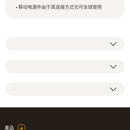
移动电源件由于其连接方式也可全球使用
技術參數
Product colour
1 x 带国际接口的移动电源件。
Black
重量
440 g
產品