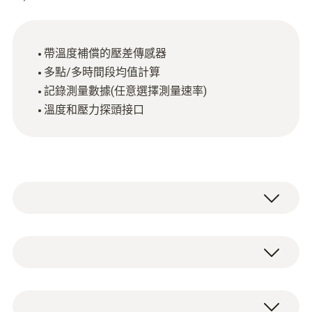
帶溫度補償的壓差傳感器
多點/多時間段均值計算
記錄測量數據(任意選擇測量速率)
溫度和壓力探頭接口
testo 526-1 工業級差壓測量儀內置傳感器，
量程0至+2000 hPa。最終值的誤差在±0.1%範
圍內。
技術參數