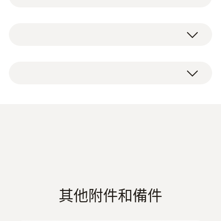
滿足各類測量任務的附加探頭接
連接
testo 526-1 工業級差壓測量儀包括快速接
口
軟管：內徑Ø 4 mm，外徑Ø 6 mm
口，出廠報告和電池。
多至2個探頭（可選）也可以通過自由分配的
顯示幕類型
探頭接口連接，您有如下的全方位的探頭可以
選擇：
LCD
差壓探頭
絕壓探頭
顯示幕特性
相對壓力探頭
皮託管
Product brochure testo
溫度探頭，例如表面式，浸入式和沈浸式
帶有符號、7段顯示和點陣部分
(
491.23 KB
)
526
顯示幕更新
testo 526-1 工業級差壓測量儀
2×每秒，以快速測量4×每秒
其他附件和備件
更多的優點
EU declaration of
(
33.73 KB
)
電源