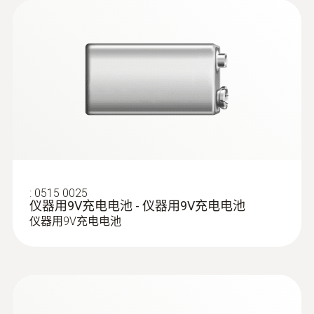
conformity testo 526-1
testo 526-1內置的測試單元允許無縫記錄，特
電池/充電電池，12V電源
別是在氣密性檢測時記錄數據，通過單獨訂購
testo521/526中文说明书
(
1.57 MB
)
的軟件和打印機，您可以就地處理和歸檔測量
資料傳輸
數據，並直接打印出來。
RS 232
:
0635 2045
儀器最高記錄25，000條數據，這些數據是獨
L型皮托管，不锈钢，500mm长，连接
立存在於它們的測量點的（最多支持99個測量
压力探头测量流速 - L型皮托管，不锈
存儲量
Software 521, 526
點），這意味著這些數據可以快速被重現。數
钢，500mm长
(
424.08 KB
)
instruction manual
For measuring flow velocity
據既可以單獨存儲也能夠被編進某個系列，測
100 kB; 25,000 個測量值
量速率（0.04秒、1秒到24小時）和測量值可
:
0515 0025
以隨意設置。
仪器用9V充电电池 - 仪器用9V充电电池
仪器用9V充电电池