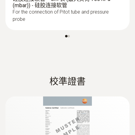
(mbar)) - 硅胶连接软管
For the connection of Pitot tube and pressure
probe
校準證書