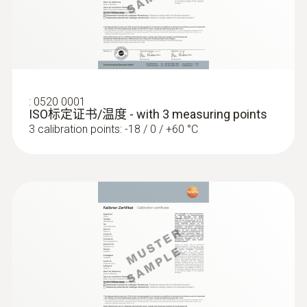
:
0520 0001
ISO标定证书/温度 - with 3 measuring points
3 calibration points: -18 / 0 / +60 °C