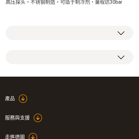
高压探头，不锈钢制造，可适于制冷剂，量程达30bar
壓力測量
測量範圍
-1 ~ +30 bar
產品
測量精度
±1 % 全量程
服務與支援
超載 相對壓力（低壓）
走進德圖