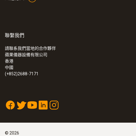
120 bar
聯繫我們
技術參數
請聯系我們當地的合作夥伴
蘋果儀器設備有限公司
操作溫度
:
0560 5210
香港
testo 521-1 - 專業型差壓測量儀(精度
中國
-40 ~ +100 °C
±0.2%,全量程)
(+852)2688-7171
歸零
0.3 bar
©
2026