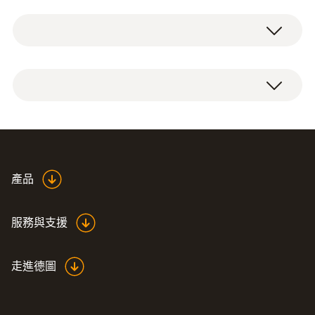
測量範圍
1 个不锈钢食品探头（T 型热电偶）带有固定
-50 ~ +350 °C
连接电缆（电缆长 1.3 m）。
測量精度
1級精度 (其餘量程) ¹⁾
±0.2 °C (-20 ~ +70 °C)
响應時間 t₉₀
Declaration of
產品
Conformity according to
(
48.6 KB
)
7 s
Reg. (EU) 1935/2004
服務與支援
1) 按照 IEC 國際電工委員會T型熱電偶標準: 1級
精度: ±0.5°C (-40 ~ +350°C)±0.1%的測量值 (其
走進德圖
余量程)