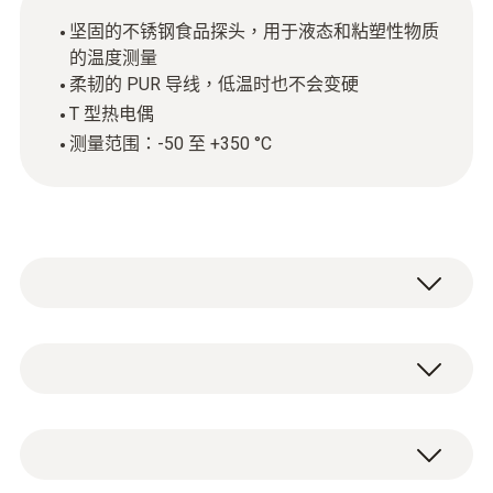
坚固的不锈钢食品探头，用于液态和粘塑性物质
的温度测量
柔韧的 PUR 导线，低温时也不会变硬
T 型热电偶
测量范围：-50 至 +350 °C
这款不锈钢食品探头（T 型热电偶）与测量仪
配合使用，是液态和粘塑性物质温度测量的理
想选择。其 PUR 导线即使在低温时也很柔
Type T (Cu-CuNi)
韧。