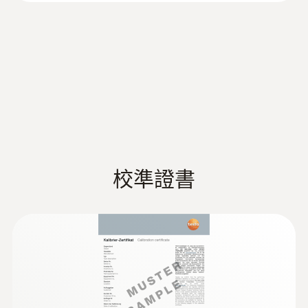
:
0560 2115 02
手机上完成
重量
直徑
testo 115i - 智能無線迷你管鉗式溫度測
量儀
595 g
183 x 90 x 30 mm
通過無線連接智能設備，可在製冷、空調和
供暖系統上進行有效的溫度測量
直徑
操作溫度
77 x 109 x 63 mm
-20 ~ +50 °C
操作溫度
外殼
校準證書
-20 ~ +50 °C
:
0563 4915
高強度塑膠
testo 915i - 智慧分體式柔性探針溫度儀
兼容标准K型热电偶探针，温度测量应用广泛
防護等級
系統要求
IP54
:
0563 0002 10
requires iOS 13.0 or newer; requires Android
testo Smart Probes - 智能無線迷你製冷
8.0 or newer; requires mobile end device with
系統檢測套裝
系統要求
Bluetooth 4.0
直接連接管道，因而可使製冷劑損耗降至最