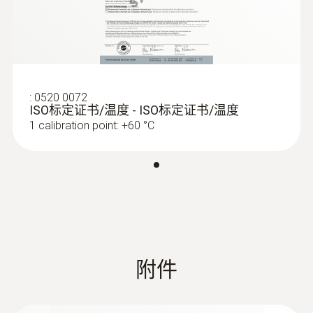
低
requires iOS 11.0 or newer; requires Android
產品顏色
6.0 or newer; requires mobile end device with
:
0501 5001
testo Smart App
Bluetooth 4.0
black/orange
多合一：testo Smart App 與所有具有藍牙功
能的 Testo 測量儀均可相容
產品顏色
:
0520 0072
電池使用時間
ISO标定证书/温度 - ISO标定证书/温度
Black
1 calibration point: +60 °C
150小時
:
0613 4611
自動關機
管道缠绕式探头，适用于75mm直径管
電池類型
道
10 min*
使用魔术贴：确保方便地将表面探头紧固在
3 AAA 电池
最大直径达75mm的管道上
電池使用時間
資料傳送
130 h
附件
Bluetooth®
電池類型
Radio range