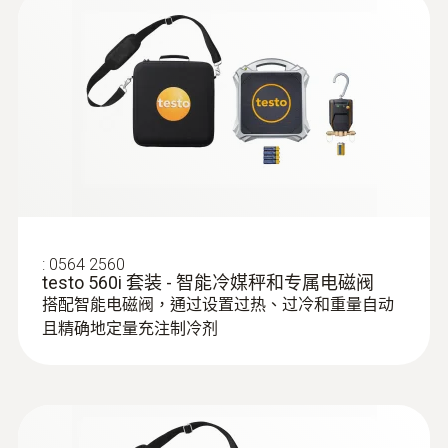
3 AAA 电池
100 m
濕度探頭
資料傳送
Refrigerant
Bluetooth®
A2L / A3 compatibel
Radio range
存放溫度
150 m
-20 ~ +60 °C
:
0564 2560
testo 560i 套装 - 智能冷媒秤和专属电磁阀
製冷劑
搭配智能电磁阀，通过设置过热、过冷和重量自动
且精确地定量充注制冷剂
R114; R12; R123; R1233zd; R1234yf (顯示: T8
（ testo 557），客戶可自行通過"EasyKool"
軟體更新製冷劑; R1234ze; R124; R125; R13;
:
0560 2605 02
testo 605i - 智能無線迷你溫濕度測量儀
R134a; R22; R23; R290; R32; R401A; R401B;
自動計算露點溫度和濕球溫度
R402A; R402B; R404A; R407A; R407C; R407F;