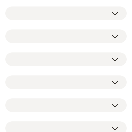
德图 testo 550i - 带蓝牙和双通阀组的App
控制数字冷媒表
testo 550i 数字冷媒表包括电池（3 x
0564 2550
AAA）和校准协议
壓力測量
2 x testo 115i 无线蓝牙钳形温度计
testo 115i - 智能無線迷你管鉗式溫度測量
仪器箱
儀
testo Smart App（可免费下载）
測量範圍
0560 2115 02
使用说明书
-1 ~ 60 bar
NTC
testo Smart App
溫度探頭
測量精度
0501 5001
測量範圍
制冷系统，空调系统，热泵
:
0564 2550
德图 testo 550i - 带蓝牙和双通阀组的
技術參數
±0.5 % 全量程