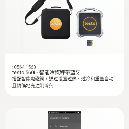
R407H; R408A; R409A; R410A; R414B; R416A;
R420A; R421A; R421B; R422B; R422C; R422D;
R424A; R427A; R434A; R437A; R438A; R442A;
R444B; R448A; R449A; R450A; R452A; R452B;
R453a; R454A; R454B; R454C; R455A; R458A;
R500; R502; R503; R507; R513A; R600a; R718
(H₂O); R744(CO₂)
:
0564 1560
Refrigerants update via App
testo 560i - 智能冷媒秤带蓝牙
搭配智能电磁阀，通过设置过热、过冷和重量自动
R11; FX80; I12A; R1150; R1270; R13B1; R14;
且精确地充注制冷剂
R142B; R152A; R161; R170; R227; R236fa;
R245fa; R401C; R406A; R407B; R407D; R41;
Ra11A; R412A; R413A; R417A; R417B; R417C;
R422A; R426A; R508A; R508B; R600; RIS89;
SP22