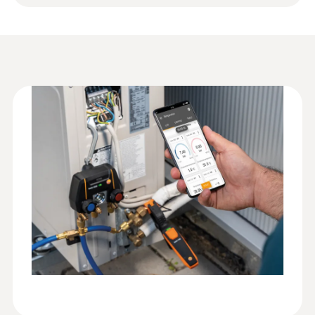
-40 ~ +150 °C
App控制数字冷媒表
套裝
确定高压和低压，自动确定冷凝和蒸发温
从测量到报告编辑均可在智能手机上使用
系統要求
度以及计算过热/过冷。所有测量结果均可
解析度
testo Smart App完成
測量精度
同时在一个显示屏中读取（结合可兼容的
requires iOS 13.0 or newer; requires Android
0.01 bar
德图智能探头）
±1.3 °C (-20 ~ +85 °C)
德图电子冷媒表产品样册
(
16.4 MB
)
8.0 or newer; requires mobile end device with
保压测试：记录和分析压力曲线
Bluetooth 4.0
探頭連接
自动计算目标过热（结合testo Smart App
解析度
智能应用程序和德图智能探头测量仪器，
3 x 7/16" – UNF
0.1 °C
例如 testo 115i 和 testo 605i)
抽真空：趋势图展示测量进度，并带有起
testo 550i 数字冷媒表使
超載 相對壓力（高壓）
始值和差值指示（结合可兼容的德图智能
(
1.54 MB
)
:
0560 2115 02
用说明书
testo 115i - 智能無線迷你管鉗式溫度測
探头测量仪器，例如 testo 552 真空探头）
65 bar
技術參數
量儀
通過無線連接智能設備，可在製冷、空調和
:
0564 3550
供暖系統上進行有效的溫度測量
德图 testo 550i 智能套装 - App控制数字
重量
冷媒表，配有无线钳形温度探头
技術參數
（NTC）
127.4 g
从测量到文档的所有活动均可使用App在智能