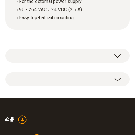
For the external power supply
90 - 264 VAC / 24 VDC (2.5 A)
Easy top-hat rail mounting
1 x mains unit for top-hat rail mounting.
產品