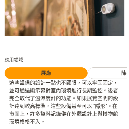
應用領域
展廳
陳
這些設備的設計一點也不顯眼，可以牢固固定，
並可通過顯示幕對室內環境進行長期監控。後者
完全取代了溫濕度計的功能。如果展覽空間的設
計達到較高標準，這些設備甚至可以 "隱形"。在
市面上，許多資料記錄儀在外觀設計上與博物館
環境格格不入。