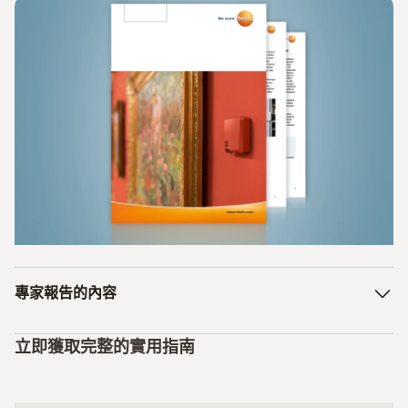
專家報告的內容
1. 一些歷史：溫度計
立即獲取完整的實用指南
2. 博物館對資料記錄儀的要求
3. 資料記錄儀的測量方式不同：數位式而非類比式