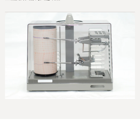
為了進行長期記錄，必須將每張圖像妥善歸檔。由於需要定
期維護且體積龐大，早期溫濕度計無法隨處使用。例如，展
示櫃中就沒有足夠的空間。而且由於它們對振動和位置變化
的敏感性，它們也完全不適合用於運輸監控。最後但並非最
不重要的一點是成本問題。由於每年都需要維護，每個測量
點的成本都相當高，即使由於使用壽命長，高昂的購買價格
也要分攤到很多年。