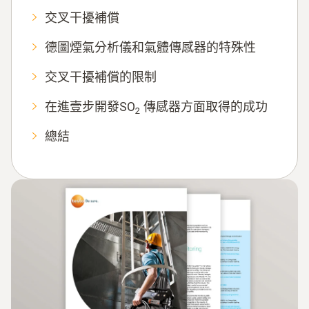
交叉干擾補償
德圖煙氣分析儀和氣體傳感器的特殊性
交叉干擾補償的限制
在進壹步開發SO
傳感器方面取得的成功
2
總結