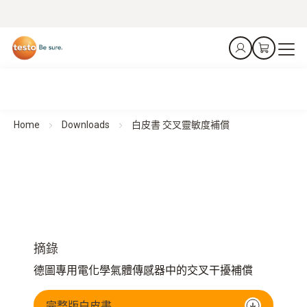
Home
Downloads
白皮書 交叉靈敏度補償
摘錄
德圖專用電化學氣體傳感器中的交叉干擾補償
完整版白皮書