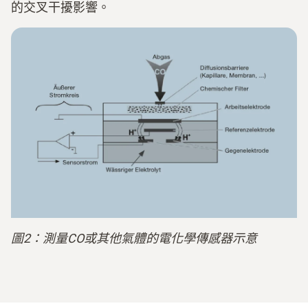
的交叉干擾影響。
圖2：測量CO或其他氣體的電化學傳感器示意