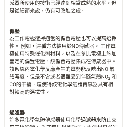
感器所使用的技術已經達到相當成熟的水平，但
是從細節來說，仍有可改進之處。
偏壓
為工作電極選擇適當的偏置電壓也可以提高選擇
性。 例如，這種方法被用於NO傳感器。 工作電
極使用特殊催化劑材料，以及在參比電極上施加
壹定的偏置電壓，該偏置電壓集成在傳感器中。
該系統內電化學反應產生的電勢能反映出NO 氣
體濃度，但是不會或者很難受到伴隨氣體NO
和
2
CO的干擾，這使得該電化學氣體傳感器具有相
對較高的選擇性。
過濾器
許多電化學氣體傳感器使用化學過濾器來防止交