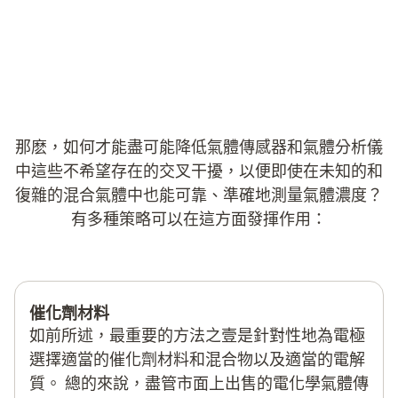
那麽，如何才能盡可能降低氣體傳感器和氣體分析儀
中這些不希望存在的交叉干擾，以便即使在未知的和
復雜的混合氣體中也能可靠、準確地測量氣體濃度？
有多種策略可以在這方面發揮作用：
催化劑材料
如前所述，最重要的方法之壹是針對性地為電極
選擇適當的催化劑材料和混合物以及適當的電解
質。 總的來說，盡管市面上出售的電化學氣體傳