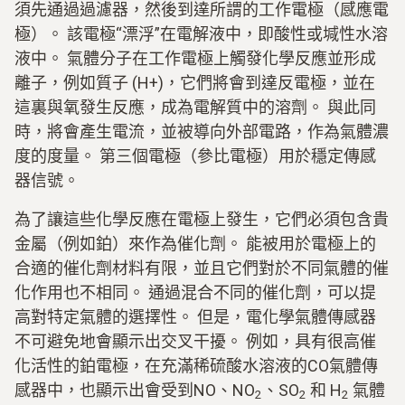
須先通過過濾器，然後到達所謂的工作電極（感應電
極）。 該電極“漂浮”在電解液中，即酸性或堿性水溶
液中。 氣體分子在工作電極上觸發化學反應並形成
離子，例如質子 (H+)，它們將會到達反電極，並在
這裏與氧發生反應，成為電解質中的溶劑。 與此同
時，將會產生電流，並被導向外部電路，作為氣體濃
度的度量。 第三個電極（參比電極）用於穩定傳感
器信號。
為了讓這些化學反應在電極上發生，它們必須包含貴
金屬（例如鉑）來作為催化劑。 能被用於電極上的
合適的催化劑材料有限，並且它們對於不同氣體的催
化作用也不相同。 通過混合不同的催化劑，可以提
高對特定氣體的選擇性。 但是，電化學氣體傳感器
不可避免地會顯示出交叉干擾。 例如，具有很高催
化活性的鉑電極，在充滿稀硫酸水溶液的CO氣體傳
感器中，也顯示出會受到NO、NO
、SO
和 H
氣體
2
2
2