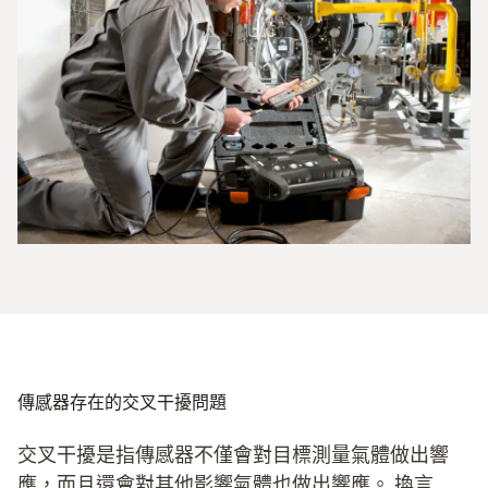
傳感器存在的交叉干擾問題
交叉干擾是指傳感器不僅會對目標測量氣體做出響
應，而且還會對其他影響氣體也做出響應。 換言