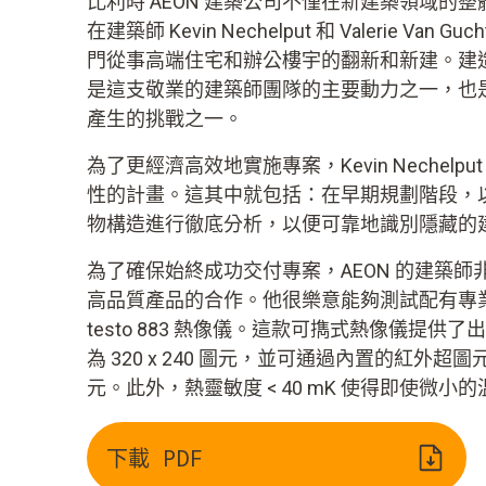
比利時 AEON 建築公司不僅在新建築領域的
在建築師 Kevin Nechelput 和 Valerie Va
門從事高端住宅和辦公樓宇的翻新和新建。建
是這支敬業的建築師團隊的主要動力之一，也
產生的挑戰之一。
為了更經濟高效地實施專案，Kevin Nechel
性的計畫。這其中就包括：在早期規劃階段，
物構造進行徹底分析，以便可靠地識別隱藏的
為了確保始終成功交付專案，AEON 的建築
高品質產品的合作。他很樂意能夠測試配有專業分析軟
testo 883 熱像儀。這款可擕式熱像儀提
為 320 x 240 圖元，並可通過內置的紅外超圖元技
元。此外，熱靈敏度 < 40 mK 使得即使微小
下載 PDF