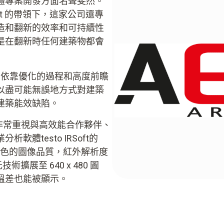
整體專案開發方面名聲斐然。
n Gucht 的帶領下，這家公司還專
造和翻新的效率和可持續性
是在翻新時任何建築物都會
put 依靠優化的過程和高度前瞻
以盡可能無誤地方式對建築
建築能效缺陷。
師非常重視與高效能合作夥伴、
體testo IRSoft的
供了出色的圖像品質，紅外解析度
術擴展至 640 x 480 圖
的溫差也能被顯示。