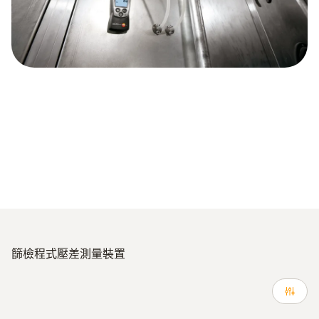
篩檢程式壓差測量裝置