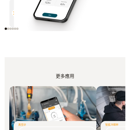
多功能
高效
與所有支援藍牙的德圖測量儀器相
通過電
容
更多應用
真空計
智能冷媒秤