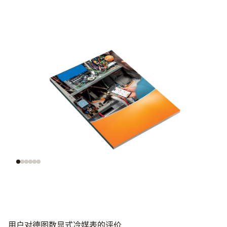
瞭解製冷系統
評估製冷劑
熱力學
壓縮
主要
用户对德图数显式冷媒表的评价