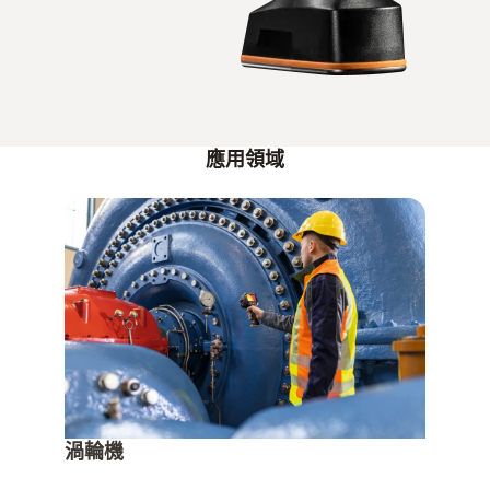
應用領域
渦輪機