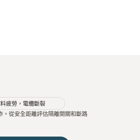
材料疲勞，電纜斷裂
作。從安全距離評估隔離開關和斷路