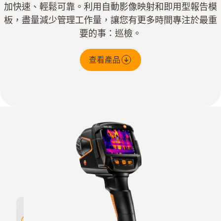
加快速、輕鬆可靠。利用自動影像映射和即用型報告模
板，盡量減少管理工作量，讓您有更多時間專注於最重
要的事：巡檢。
查看產品
高解析度 320 x 240 像素，經 testo
優異的熱
SuperResolution 技術擴展至 640 x
mK