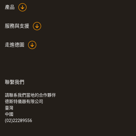
Black
產品
重量
服務與支援
100 g
走進德圖
聯繫我們
請聯系我們當地的合作夥伴
德斯特儀器有限公司
:
0563 0890 X3
臺灣
testo 890 - 高端紅外熱像儀（可選配4種
中國
鏡頭）
(02)22289556