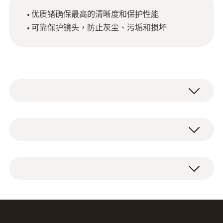
优质锗确保最高的清晰度和保护性能
可靠保护镜头，防止灰尘、污垢和损坏
技術參數
直徑
1 x 镜头防护玻璃。
410 x 40 x 35 mm (LxWxH)
Product colour