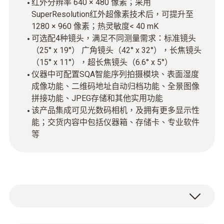
红外分辨率 640 × 480 像素；采用
SuperResolution红外超像素技术后，可提升至
1280 × 960 像素；热灵敏度< 40 mK
可选配4种镜头，满足不同测量需求：标准镜头
（25° x 19°） 广角镜头（42° x 32°），长焦镜头
（15° x 11°），超长焦镜头（6.6° x 5°）
仪器中可配置SQA智能序列拍摄模块、表面湿度
成像功能、二维码地址自动归档功能、全景图像
拼接功能、JPEG存储和其他实用功能
该产品集成可见光数码相机，及拥有更多显示性
能；交货内容中包括仪器箱、存储卡、专业软件
等