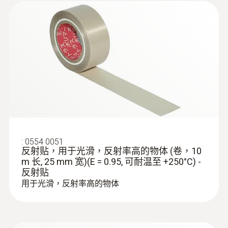
定位管道洩漏
無需鑿開整面牆或地面，使用熱像儀可靠
定位管道破損點
準確定位地暖和其他難以接近的管道系統
中的洩漏點
:
0554 0051
反射贴，用于光滑，反射率高的物体 (卷，10
m 长, 25 mm 宽)(E = 0.95, 可耐温至 +250°C) -
定位屋頂滲漏位置
反射贴
用于光滑，反射率高的物体
定位屋頂的滲漏位置：根據屋頂（特別是