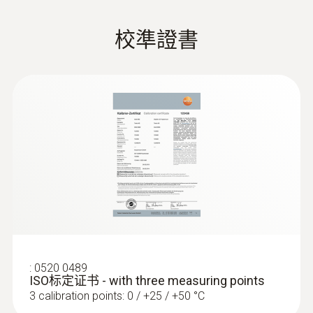
（6.6° x 5°）
降低危险，维护电气设备。
高溫保護鏡（選擇配）
PTA過程趨勢分析功能（可選）：SQA智能
備用電池 （選擇配）
序列拍攝模塊，儀器可按照時間軸自動序
校準證書
對焦
热像仪的典型应用：
检查开关柜
快速充電器（選擇配）
列式的拍攝，可連續記錄溫度的變化過
EU declaration of
检查电气连接
(
34.35 KB
)
自動/手動
程，適用於過程分析；全紅外視頻記錄分
conformity testo 890
维护光伏系统
析功能模塊，可實現在線式操作及測量分
机械设备维护
析，記錄溫度變化的視頻文件，並提供更
最小聚焦距離
testo 890 说明书
(
12.06 MB
)
專業的數據分析功能，適用於長時間持續
0.1 m (標準鏡頭)
性觀測熱變過程的研發應用。
含腕帶的便攜式攝像機外觀設計，以及可
输配电线路检测
幾何解析度 (IFOV)
旋轉的折疊式顯示屏，使得圖像拍攝變得
相當容易。可以單手使用紅外熱成像儀，
1.13 mrad (標準鏡頭)
Testo thermal
输配电线路是电力传输的关键，主要由线路杆
並輕鬆找到合適的拍攝對準角度。
imagers
塔、导线、绝缘子等构成，由于在户外易受气
全景圖像拼接功能（可選）：拍攝後，各
Instrument
(
v1.88, 21.78 MB
)
象及环境影响而引起故障。大多数线路是架空
圖像刷新頻率
個圖像將合併為一幅大視野的紅外圖片。
:
0520 0489
firmware (testo
设计，红外热像仪提供远距离的测量方法，简
這意味著，例如，您可以直觀地記錄和評
ISO标定证书 - with three measuring points
9 Hz 或 27 Hz
885, 890)
单快捷。testo红外热像仪全线产品均可提供
3 calibration points: 0 / +25 / +50 °C
估建築物整體，而不是逐一對局部進行單
In order to be able to use the PC
长焦镜头可选，满足输配电线路的测量需求。