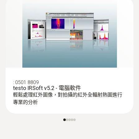
平坦的屋頂）表面的溫度差異，熱像儀會
顯示出屋頂結構中滲水或絕緣材料受損的
區域。
:
0501 8809
testo IRSoft v5.2 - 電腦軟件
輕鬆處理紅外圖像，對拍攝的紅外全輻射熱圖進行
專業的分析