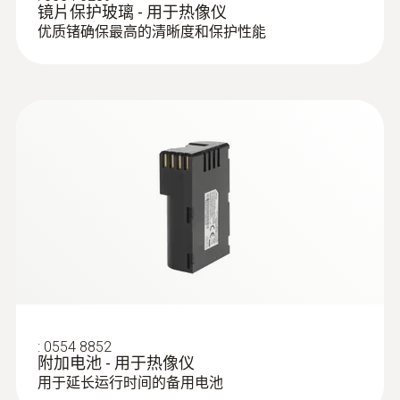
镜片保护玻璃 - 用于热像仪
另外，區域最大/預期功能和冷景點自動搜索
优质锗确保最高的清晰度和保护性能
功能，2大實用功能幫助檢測人員輕鬆完成現
場測量工作。Testo熱像儀最多可實現測量5個
區域溫度 以及10個測量點溫度。
檢查、維護加熱爐和鋼包
在工業維護中，熱像儀非常適合從安全距離進
行高溫測量。這使得檢測人員在保證安全的前
提下，可以確認加熱爐或鋼包的磨損、絕緣層
損壞、結焦情況。德圖紅外熱成像儀testo 885
和 testo 890 可測量高達 650°C 的溫度（還可
:
0554 8852
選配 1200°C 高溫模組）。
附加电池 - 用于热像仪
用于延长运行时间的备用电池
借助德圖全景圖像拼接功能，可以捕獲大型熔