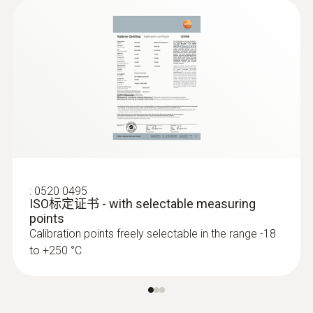
光譜範圍
體溫人員。
建築能耗評估
LabVIEW interface
7.5 ~ 14 µm
鏡頭可以根據不同使用場合進行更換
description (testo 890,
(
78.9 KB
)
使用耳機來錄製語音，對紅外圖像進行快
在建築熱成像中，紅外技術特別適用於快速有
885)
速註釋。該耳機包含在發貨內容內。
效地分析建築物供暖或空調系統中的能量損
內置數碼相機（帶LED燈）：借助LED，可
失。由於其高分辨率，Testo 熱成像儀可提供
可見光圖像輸出
以拍攝出光線充足的可見光圖像，以配合
隔熱缺陷和熱橋的詳細圖像。此外，它們非常
每張熱圖像，使得圖片的整理歸檔工作更
適用於記錄門窗、捲簾外殼、散熱器壁龕、屋
圖像圖元
加輕鬆
頂結構或整個建築外牆的能量損失。 Testo 熱
自動對焦：便於單手操作，避免圖像模糊
像儀是全面診斷和維護用途的理想測量工具，
3.1 MP
最小對焦距離 10厘米
無論何時都可提供能效諮詢檢測。
:
0520 0495
ISO标定证书 - with selectable measuring
最小聚焦距離
points
Calibration points freely selectable in the range -18
0.5 m
to +250 °C
精确地查看电路板上的临界温度
镜头参数：
在電子元件的研發過程中，溫度是影響產品的