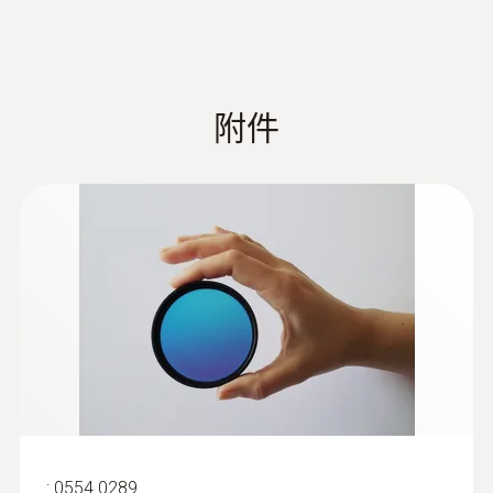
關鍵因素，使用紅外熱像儀即時檢測電子元件
镜头
标准镜头
广角
的熱分佈，記錄熱變化過程，可協助工程師發
视场角 (FOV)
42° x 32°
15° 
現熱缺陷，完善設計。
最小聚焦距离
0.2 m
0.1 
空间分辨率 (IFOV)
0.68 mrad
1.13
附件
空间分辨率 (IFOV)
在質量控制中進行安全的高溫測
开启Super红外超
1280 x 960 像素 / 0.43 mrad
1280
像素
量
在玻璃，陶瓷，水泥的生產中，原材料熱處理
和加工過程中，如果機器或者傳送帶上沒有相
應的適當加熱，產品質量也會受到影響。
Testo熱像儀可以確保檢測人員在安全距離下
進行正確的 具有高溫的testo 885和testo 890
還可選配高溫測量模塊，測溫範圍可擴展至
1200°C。
:
0554 0289