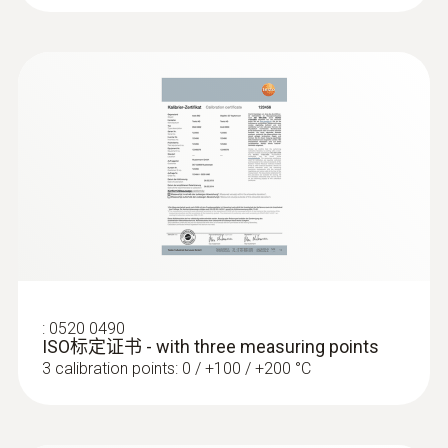
個圖像的拍攝和評估。
software optimally, the instrument
紅外解析度
二維碼地址自動歸檔功能（可選）：只需
should also be updated with the latest
640 x 480 像素
通過軟件為您的測量目標分配一個二維碼
version of the instrument firmware.
標識，之後在測量此目標時熱成像儀可立
Please observe the instruction for the
Instruction Firmware update. Please
即識別測量對象的名稱位置等信息，並對
建筑热工缺陷检测
紅外超圖元 （空間解析度)
note: For the Firmware upgrade the
圖像進行自動分配和相應地存檔
current IRSoft is essential.
0.71 mrad（廣角） 0.43 mrad（標準） 0.26
高溫測量模塊（可選）：測量範圍可靈活
隨著經濟的發展和土地資源的緊缺，越來越多
mrad（長焦） 0.11 mrad（超長焦）
擴展至1200°C，並配有高溫保護鏡
建築往高層和超高層的趨勢發展。使用紅外熱
Instruction Manual
表面濕度成像功能（可選）：用於檢測易
像儀對大型建築物進行拍攝時，由於拍攝空間
IRSoft (for all testo
(
1.59 MB
)
红外超像素（像素）
霉變區域的特殊測量模式。通過手動輸入
的限制，只能局部進行拍攝。德圖紅外熱像儀
thermal imagers)
環境溫度和濕度來計算室內露點，儀器將
全新的圖像拼接功能，使用全景拼接助手可將
1280 x 960 像素
測量的室內被測物表面溫度值與露點進行
≤9幅圖片拼接為一幅全景熱圖，且不影響任意
Instruction Firmware
:
0520 0490
比較評估，以“交通燈”紅黃綠燈的方式在
圖片的清晰度及拍攝資料。可對整個建築物進
ISO标定证书 - with three measuring points
熱靈敏度
Update (testo 865,
顯示屏上提示被測物的受黴風險。
行全景分析，易於發現熱缺陷。
3 calibration points: 0 / +100 / +200 °C
testo 868, testo 871,
(
193.76 KB
)
防疫檢測功能（可選）：為了保護公眾健
< 40 mK 在 30°C
testo 872, testo 885,
康，使用該功能可以快速在公共場合或公
testo 890, testo 883)
共交通等人群密集型場所篩選出可疑的高