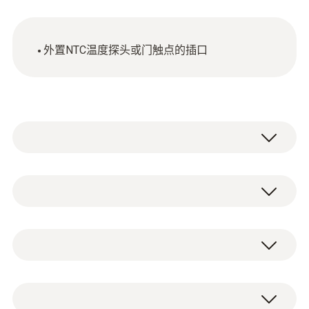
外置NTC温度探头或门触点的插口
testo Saveris 2 WiFi 數據記錄儀系統是用於倉
儲、冷藏冷凍環境和工作環境測量的簡單、靈
活和安全可靠的解決方案。安裝和使用方便靈
NTC
活，可通過德圖雲服務器進行系統配置和數據
查看。
測量範圍
testo Saveris 2-T2無線數據記錄儀
-50 ~ +150 °C