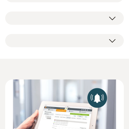
USB連接線
testo Saveris 2-T2 溫度監測
帶鎖的墻面支架
測量精度
電池（4xAA電池）
testo Saveris 2-T2溫度記錄儀，可連接2個外
簡要說明書
置NTC溫度探頭接口和1個門觸點插口，可存
±0.3 °C
出廠報告
儲所有測得的溫度值，通過WiFi傳輸到德圖雲
服務器。使用報警功能，在超過限值時通過電
解析度
请註意：使用testo saveris 2-T2 WiFi數據記錄
子郵件或短信方式（可選）發送報警信息。系
NTC溫度探頭
儀，至少要連接壹個外接探頭（可選）。
統由至少一個無線數據記錄儀和雲許可證（在
0.1 °C
線數據存儲）組成。
產品套裝
WiFi數據記錄儀顯示屏上可顯示當前測量值、
Brochure testo Saveris 2
(
2.49 MB
)
超限指示，以及電池剩餘量。標準電池（AA）
技術參數
具有24個月的使用壽命，可由用戶自己隨時更
Brochure testo Saveris 2
(
2.49 MB
)
換。無線數據記錄儀的可存2x10000個測量
重量
值，符合保護等級IP65。 testo Saveris 2 -T2
240 g
經TÜV認證（依據EN12830）。
HACCP Certificate
Equipment