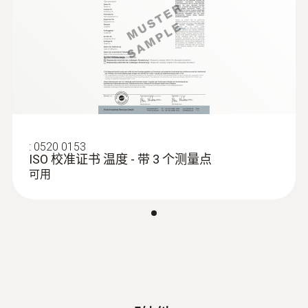
連接外置
外置溫度探頭
電源
4節5號電池；電源可選；溫度低於-10 °C時請
:
0610 1725
高精度浸入式刺入式探頭（NTC）
使用勁量電池0515 0572
:
0520 0153
NTC探頭，配有6米長電纜
ISO 校准证书 温度 - 带 3 个测量点
可用
存儲量
10,000 測量值(管道)
電池壽命
12個月(典型值，取決於無線局域網基礎設施)
在+25°C, 15分鐘測量週期和標準通信週期