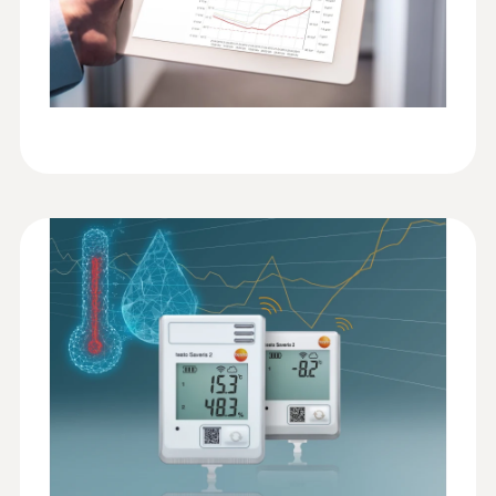
直徑
Temperature. Humidity.
(
207.87 KB
)
雲服務包優勢概覽
Pressure
95 x 75 x 30.5 mm
:
0628 7516
Monitoring/Recording
表面測量溫度探頭(NTC)
testo雲端是 testo Saveris 2 系統運行的核心
NTC温度探头，配2米长电缆，可用螺丝固
操作溫度
要素。通過雲端可以配置無線記錄儀，設置報
定，以便进行连续测量
:
0572 2103
警限值以及分析評估你的測量數據，可通過智
-30 ~ +50 °C
testo Saveris 2 WiFi 溫度記錄儀 - 冰箱
能手機、平板電腦和計算機等進行數據的訪
溫度監測專用套裝
EU declaration of
問。為了能夠訪問云端，必須在
自動監測冰箱溫度，方便，可靠
防護等級
conformity testto Saveris
www.saveris.net 中註冊雲賬戶。
(
57.7 KB
)
2 T2
IP65
testo Saveris 2 产品说明
(
1.58 MB
)
測量頻率
刺入/浸入式探頭
书
測量週期
Advanced: 1 min … 24 h
通信週期
testo Saveris 2 和 testo
資料存儲時間
(
175.98 KB
)
160 安全档案
門觸點
報告