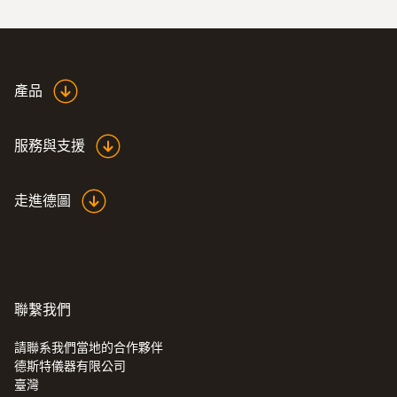
產品
服務與支援
走進德圖
:
0628 7510
柱狀探頭NTC溫度傳感器
NTC溫度探頭，直徑3mm
聯繫我們
請聯系我們當地的合作夥伴
德斯特儀器有限公司
臺灣