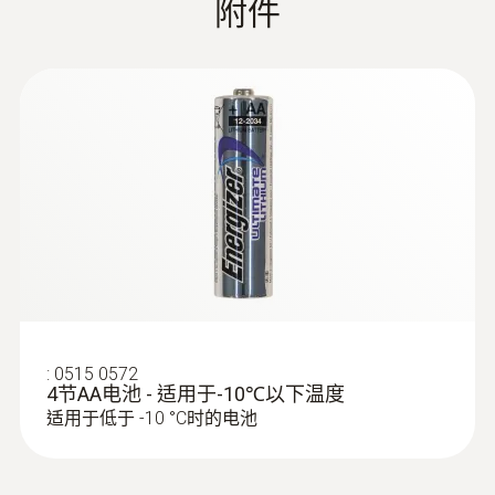
附件
在-30°C, 15分鐘測量週期和標準通信週期
Energizer電池0515 0572
存放溫度
:
0628 7503
-40 ~ +70 °C （無電池）
固定探頭NTC溫度探頭帶鋁保護套
NTC 溫度探頭配電纜長 2.4 米
:
0515 0572
4节AA电池 - 适用于-10℃以下温度
外接NTC溫度探頭
适用于低于 -10 °C时的电池