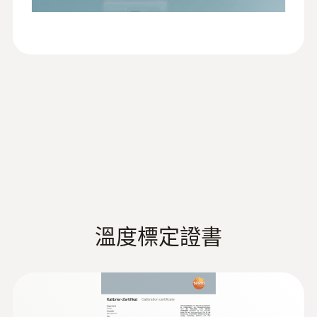
是
每個帳戶下的用戶數量
每個帳戶下的記錄儀數量
通信頻率
Advanced: 1 min … 24 h
報警選項
無線區域網路連接
系統報警
:
0572 1001
信号传输; Possible encryption methods:
刺入式NTC探頭
without encryption, WEP, WPA, WPA2, WPA2
帶特殊扁平電纜的NTC探頭(長2米)，可以通
電子郵件報警
Enterprise - The data loggers communicate
過狹窄的開口，例如，通過門縫
via the standard protocol MQTT and are SNTP
短信息報警
time synchronization-capable.
溫度標定證書
測量資料匯出 (API 介面)
標準
DIN EN 12830