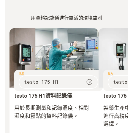
用資料記錄儀進行靈活的環境監測
濕度
壓力
testo 175 H1
testo 
testo 175 H1資料記錄儀
testo 17
用於長期測量和記錄溫度、相對
製藥生產中
濕度和露點的資料記錄儀。
進行高精度
選擇。