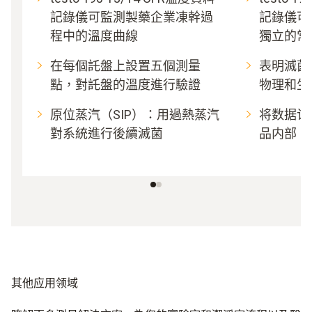
記錄儀可監測製藥企業凍幹過
記錄儀可
程中的溫度曲線
獨立的常
在每個託盤上設置五個測量
表明滅菌
點，對託盤的溫度進行驗證
物理和生
原位蒸汽（SIP）：用過熱蒸汽
将数据记
對系統進行後續滅菌
品内部
其他应用领域