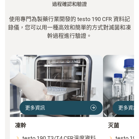
過程確認和驗證
使用專門為製藥行業開發的 testo 190 CFR 資料記
錄儀，您可以用一種高效和簡單的方式對滅菌和凍
幹過程進行驗證。
更多資訊
更多資訊
凍幹
灭菌
testo 190 T3/T4 CFR溫度資料
testo 1