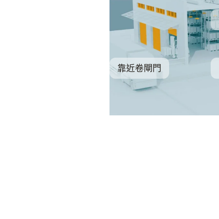
靠近卷閘門