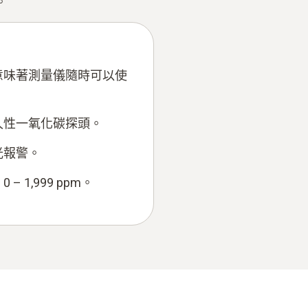
。
意味著測量儀隨時可以使
久性一氧化碳探頭。
光報警。
1,999 ppm。