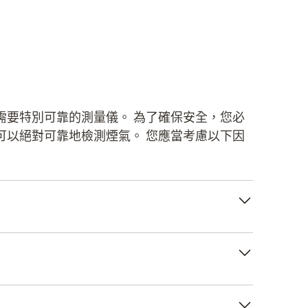
需要特別可靠的測量儀。 為了確保安全，您必
可以絕對可靠地檢測煙氣。 您應當考慮以下因
CO，CO測量儀器應該配備精度高但測量範圍較
to 315-4報警/測量儀器 - 也非常適用於燃氣鍋
示確保您可以快速記錄測量值並立即對升高的CO