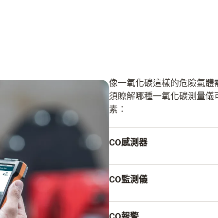
像一氧化碳這樣的危險氣體
須瞭解哪種一氧化碳測量儀
素：
CO感測器
為了能夠檢測到微小濃度的
CO監測儀
大的CO感測器。 建議使用tes
爐的安裝和維護。
CO監測儀：易於閱讀的顯
CO報警