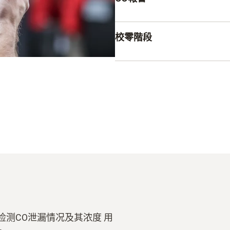
濃度作出回應。
光學報警信號是否足夠？ 涉
校零階段
額外的聲音警告確實應該成
得到保障。
沒有校零階段的CO測量儀
要。 小貼士：使用腰帶夾將
快速取用，方便快速檢查。
地检测CO泄漏情况及其浓度 用