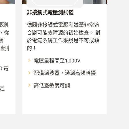
非接觸式電壓測試儀
壓測
德圖非接觸式電壓測試筆非常適
，從
合對可能故障源的初始檢查。 對
讀
於電氣系統工作來說是不可或缺
地測
的！
電壓量程高至1,000V
0 電
配備濾波器，過濾高頻幹擾
高低靈敏度可調
定