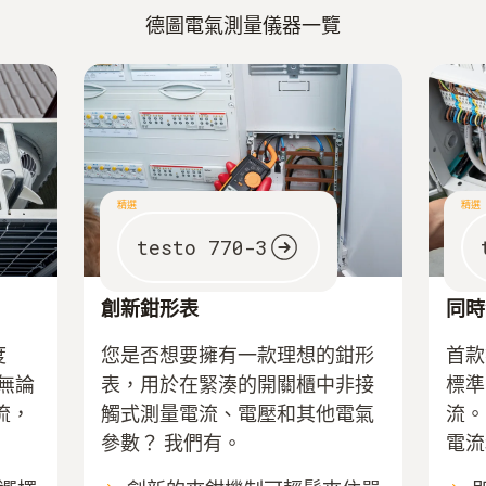
德圖電氣測量儀器一覽
精選
精選
testo 770-3
創新鉗形表
同時
度
您是否想要擁有一款理想的鉗形
首款符
無論
表，用於在緊湊的開關櫃中非接
標準
流，
觸式測量電流、電壓和其他電氣
流。
參數？ 我們有。
電流