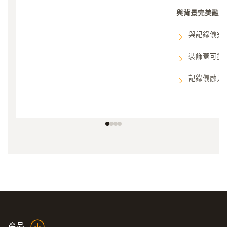
與背景完美融合
與記錄儀完
裝飾蓋可塗
記錄儀融入
產品