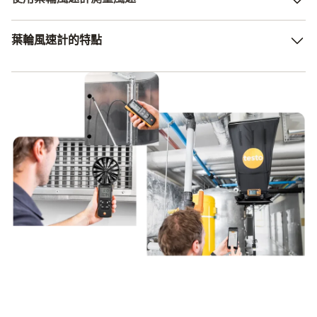
然，風量罩的主要設計用途是讀取體積流量。 它是為天花
板出風口使用而開發的，能夠進行精確測量。
可以將葉輪風速計視為流量計以及空氣速度測量儀。 該儀
葉輪風速計的特點
器還非常適合用於戶外風速測量。 因此，德圖提供的設計
操作簡單，非常方便，可以在 APP 的幫助下創建報告。
可以讓您快速方便地在通風格柵進行測量。 此時還可以選
除了體積流量外，它還可以測量相對濕度和溫度。 因此，
擇測量空氣溫度和空氣速度。 您也可以計算不同參數。 並
集成葉輪
與專門測量空氣流動的風速計配合使用，可以實現高效測
且只需在風速計上輕觸按鈕即可完成。
測量空氣溫度、空氣速度和濕度
量。
可計算均值