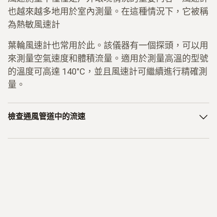
也越來越多地用於室內測量。在這種情況下，它被稱
為熱敏風速計
葉輪風速計也常用於此。該儀器有一個探頭，可以用
來測量空氣速度和體積流量。適用於測量高溫的型號
的溫度可高達 140°C，並且風速計可繼續進行精確測
量。
檢查通風管道中的流速
德圖的一些儀器配有固定安裝的流量測量探頭，用於流量測
量。這些儀器可用於在通風和空調系統上進行功能測試。在
通風管道中將會形成氣流速度。如需判斷室內空氣品質是否
會受到不良影響，那麼氣流速度的測量就是一個重要因素。
使用
熱敏風速計
不僅可以測量流速，還可計算體積流量。