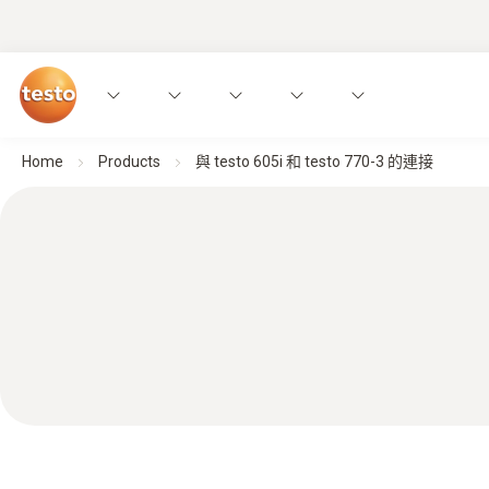
Home
Products
與 testo 605i 和 testo 770-3 的連接