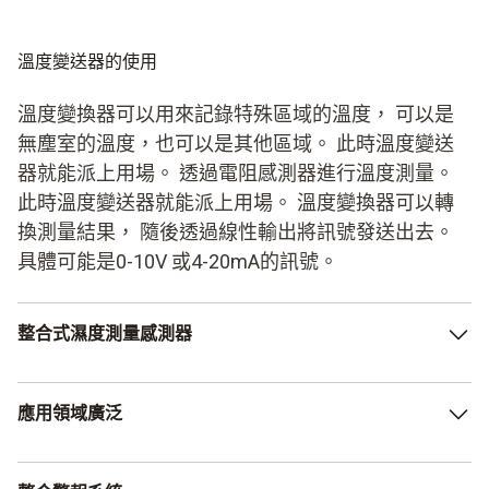
溫度變送器的使用
溫度變換器可以用來記錄特殊區域的溫度， 可以是
無塵室的溫度，也可以是其他區域。 此時溫度變送
器就能派上用場。 透過電阻感測器進行溫度測量。
此時溫度變送器就能派上用場。 溫度變換器可以轉
換測量結果， 隨後透過線性輸出將訊號發送出去。
具體可能是0-10V 或4-20mA的訊號。
整合式濕度測量感測器
同時使用濕度測量變換器，以及尋找整合濕度測量功能的儀
應用領域廣泛
器，都是非常有趣的選擇。 許多可以轉換攝氏度的產品也
能測量和轉換濕度。 也就是說一部測量儀可以測量不同的
參數。 節約了成本，同時也避開了儀器安裝的問題
應用領域多種多樣。 在溫度對產品和區域有重大影響的情