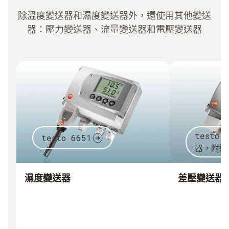
除溫度變送器和濕度變送器外，還使用其他變送
器：壓力變送器、流量變送器和電壓變送器
testo
testo 6651
器，附運
濕度變送器
差壓變送器