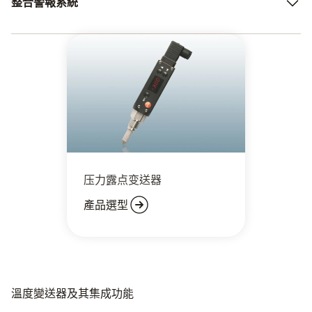
整合警報系統
況下，溫度變送器尤其常用。 例如冷庫。 即使是微小的溫
度和濕度波動也可能導致易腐貨物品質受損。
因此，具有整合警報系統的溫度變送器特別受歡迎。 它們
的優點是在達到定義值時會發出信號，從而在出現波動時發
出警告。 對於用戶而言，這意味著您可以在短時間內快速
做出反應。 這樣就能保證貨品的品質。
压力露点变送器
產品選型
溫度變送器及其集成功能