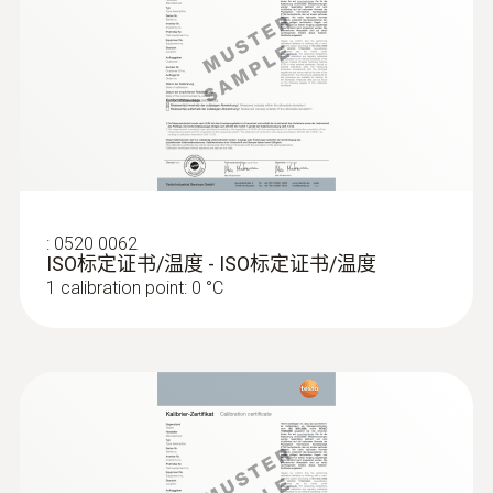
:
0563 4352
直徑
testo 435-2 - 室内空气质量检测仪
250 x 150 x 150 mm
電纜長度
1.4 m
:
0520 0062
ISO标定证书/温度 - ISO标定证书/温度
Emissivity
1 calibration point: 0 °C
0,95
Probe head diameter
150 mm
:
0563 4354
testo 435-4 - 多功能室内空气质量检测
仪
產品顏色