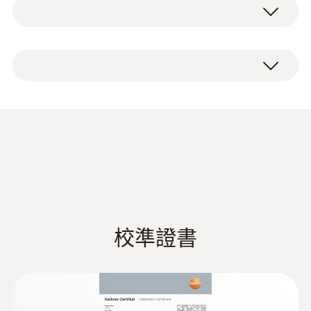
球形探头直径150mm，K型热电偶。
查。例如，如果檢測到環境溫度與球形溫度之
0 ~ +120 °C
間存在明顯的溫差，則原因可能是通過窗戶的
輻射很高。
測量精度
球形探頭的直徑為150mm，熱電偶類型K，用
1級精度 ¹⁾
於測量溫度。
1) According to standard EN 60584-1, the
accuracy of Class 1 refers to -40 to +1000 °C
Application information
(Type K), Class 2 to -40 to +1200 °C (Type K),
- testo globe
(
798.88 KB
)
Class 3 to -200 to +40 °C (Type K).
thermometer
技術參數
校準證書
重量
385 g