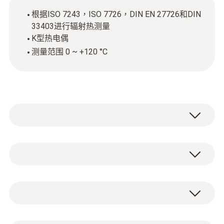
根据ISO 7243，ISO 7726，DIN EN 27726和DIN
33403进行辐射热测量
K型热电偶
测量范围 0 ~ +120 °C
對於人的身心能力而言，熱舒適性是至關重要
的因素，應通過直接在工作場所定期測量各個
參數來確保熱舒適性。
Type K (NiCr-Ni)
結合適當的測量儀器，球形探頭（K型熱電
偶）可實現符合標準的確定和輻射熱參數檢
測量範圍