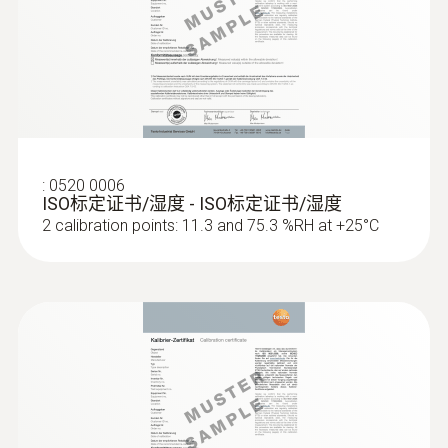
ISO 7730中，将PMV/PPD测量（预测平均投
票数/预测不满意百分数）中的所有参数结合
起来。PMV指数预测了同一环境中大多数人的
冷热感觉的平均。PPD指数则通过量化方式预
:
0635 2043
测了多少人对特定环境大气的不满意程度。
360 mm 直皮托管
用于测量流速，如通风管道内气体流速、工
testo 480内置标准测量程序，借助可选的连接
艺空气流速
:
0520 0006
探头，能够根据ISO 7730标准直接计算
ISO标定证书/湿度 - ISO标定证书/湿度
PMV/PPD值。测量仪所产生的图示（图链
2 calibration points: 11.3 and 75.3 %RH at +25°C
接）可以帮助用户快速、客观地分析室内气
候。PMV/PPD测量方法（pdf文件链接）可以
为用户及其客户记录测量数据。
在出风口测量体积流量