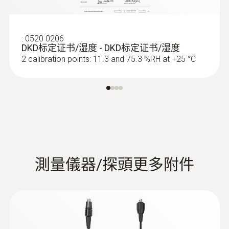
使用90度可弯折热敏风速探头（0635
1543），可以对位于天花板的出风口进行可靠
的测量。
:
0635 2143
:
0520 0206
直皮托管， 500 mm长
DKD标定证书/湿度 - DKD标定证书/湿度
用于测量风速，比如在在通风管道或过程空
2 calibration points: 11.3 and 75.3 %RH at +25 °C
气中
根据DIN 33403和ISO 7243对高
温工作场所进行WBGT测量
使用WBGT探头套装（湿球黑球温度）可以测
量和监控热辐射，比如在钢铁行业。可以根据
測量儀器/探頭更多附件
相关标准测量WBGT指数。在testo 480中，根
据DIN 33403和ISO 7243标准来确定这个热辐
射指数。根据它来确保现场工作人员处于良好
的健康状态，防止循环性虚脱、热性痉挛和中
暑。