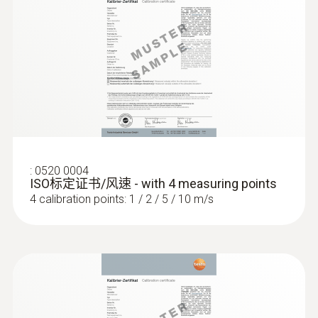
High-precision humidity measurement:
accuracy of up to ±1% RH
根据ISO 7730标准测量
PMV-/PPD指数
人在房间内感觉是否舒适（舒适度），取决于
很多外部因素：比如，人体对冷墙或冷窗户导
致的热辐射非常敏感。房间内的气流也会让人
体感觉不舒服。
皮託管
:
0520 0004
ISO标定证书/风速 - with 4 measuring points
热舒适度主要取决于如下因素：
4 calibration points: 1 / 2 / 5 / 10 m/s
室内空气温度和辐射温度
空气流速
室内空气的相对湿度
而上述主要因素对一个人舒适度的影响又与其
活动（程度）和所穿的衣物有关。在国际标准