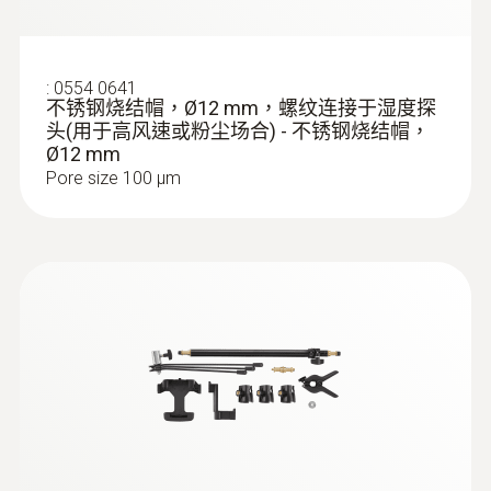
湿度探头（订货号0636 9743）的直径为12毫
米，很适合测量通风管道。这个探头可以同时
记录相对湿度和温度。湿度探头也可以用来评
:
0554 0641
估室内的热舒适度。
不锈钢烧结帽，Ø12 mm，螺纹连接于湿度探
头(用于高风速或粉尘场合) - 不锈钢烧结帽，
:
0602 1793
Ø12 mm
坚固空气探头，K型热电偶
Pore size 100 µm
空气温度传感器（K 型热电偶）
照度测量
在工作场所采用合适的照明，提供足够的光
线，有助于人们顺利完成工作，避免犯错和提
前感觉疲劳，并保持清醒状态。
舒適度探頭