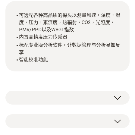
可选配各种高品质的探头以测量风速，温度，湿
度，压力，紊流度，热辐射，CO2，光照度，
PMV/PPD以及WBGT指数
内置高精度压力传感器
标配专业版分析软件，让数据管理与分析易如反
掌
智能校准功能
testo 480 高品質可擕式多功能測量儀，一機
多能，適用於測量分析並記錄通風空調系統的
相關參數。