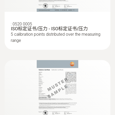
在通风管道内使用皮托管进行测
準偏差，實現資料的“零誤差”顯示。智慧探頭
量
還能自動提醒校準時間，確保您的儀器測量資
料始終精准。
:
0520 0005
为了确保通风和空调系统的正常功能，对通风
ISO标定证书/压力 - ISO标定证书/压力
管道内的空气流速进行检测是非常重要的。
:
0602 0645
testo 480 多功能測量儀內置高精度壓力感測
5 calibration points distributed over the measuring
柔性热电偶 - 带 TE 型 K 温度传感器（玻
range
器，量程 -100 ~ +100 hPa 以及另外3個數位
璃丝）
testo 480的内部压差传感器用来测量高流速以
式記憶探頭插口和2個熱電偶 (K型)插口。
带 TE 插头的 K 型热电偶
及污染程度很高的气流，皮托管用来测量速度
从0~100米/秒的空气流速。可以同时显示压
:
0636 9743
請注意：
產品描述中所提及的各種探頭及附件
温湿度探头，直径12mm，需配连接电
力、流速和体积流量。在仪器后方的磁体可以
都需另行訂購。
缆0430 0100
实现免提操作。皮托管有多种型号：其长度从
High-precision humidity measurement:
350毫米到1000毫米，直径为4毫米和7毫米。
accuracy of up to ±1% RH
测量室内空气质量（二氧化碳）