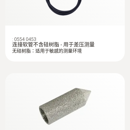
钢，1000mm长
根据EN 12599标准测量VAC系
For measuring flow velocity
统中的湿度
在冬天，即使建筑有通风和空调系统，因为室
:
0554 0453
外空气的绝对湿度较低，所以往往难以保证舒
连接软管不含硅树脂 - 用于差压测量
无硅树脂：适用于敏感的测量环境
适的室内湿度，亦即在30% RH到70% RH（根
据DIN EN 13779标准）的范围内。因此，经常
在通风系统内使用空气加湿器。
空氣探頭
为了确保这些系统具有正常的功能，在EN
12599标准中规定：除了体积流量和温度等其
它测量参数之外，还必须在VAC系统内的各个
点测量相对湿度。典型的测量点位于热交换器
以及加湿器前方和后方。使用testo 480，可以
转换为所需的湿度单位（比如绝对湿度）。