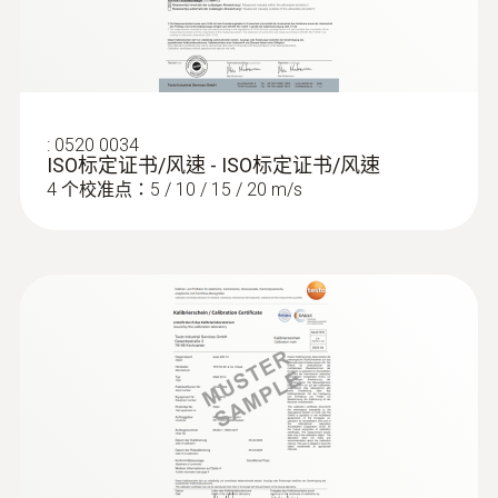
为了确保系统的高效使用，每个管道的进出口
体积流量都应符合要求，这是一个基本的前提
条件。
:
0635 2045
L型皮托管，不锈钢，500mm长，连接
在出风口处，适合采用直径100mm的叶轮风
压力探头测量流速 - L型皮托管，不锈
:
0520 0034
钢，500mm长
ISO标定证书/风速 - ISO标定证书/风速
速探头来测量体积流量（订货号0635
For measuring flow velocity
4 个校准点：5 / 10 / 15 / 20 m/s
9343），因为它们可以对较大面积的流速进行
综合测量，从而排除通风格栅所产生的干扰
（回路方法）。
在空气格栅和提升阀的抽风口或出风口进行测
量时，适合采用我们的风量罩套装（订货号
0563 4170）以及直径100mm叶轮风速探头
（订货号0635 9343）。通过风量罩来记录整
体体积流量值，不需要根据流速和面积进行计
算。这种流量测量方法简单、可靠。