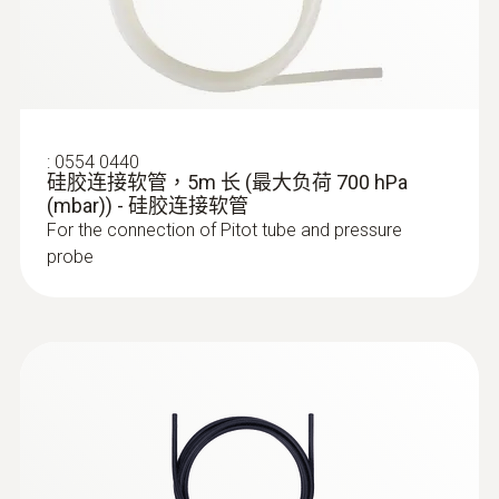
直皮托管，1000 mm长
度。
用于测量风速，比如在在通风管道或过程空
用于小孔径通风管道的风速测量
气中
还可以根据需要，使用测量流速的探头来测量
空气温度和湿度。
:
0554 0440
应根据通风管道内的流速，选择合适的探头。
硅胶连接软管，5m 长 (最大负荷 700 hPa
流速可以分成三个范围：
(mbar)) - 硅胶连接软管
For the connection of Pitot tube and pressure
低流速：适合采用热敏风速探头（订货号
probe
0635 1543, 0635 1024,以及0635 1050）
中等流速：通过16毫米叶轮风速探头（订
货号0635 9542）可以达到最佳效果
高流速： 皮托管效果最好（参见如下应
用）
:
0635 2345
L型皮托管，不锈钢，1000mm长，连接
压力探头测量流速 - L型皮托管，不锈