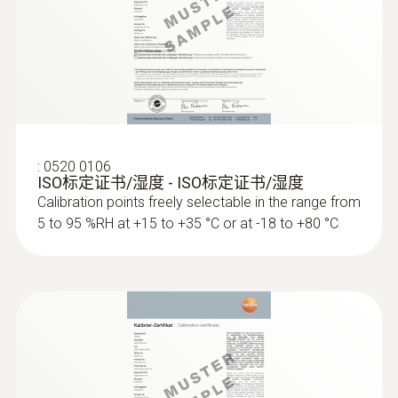
風速
:
0520 0106
ISO标定证书/湿度 - ISO标定证书/湿度
Calibration points freely selectable in the range from
5 to 95 %RH at +15 to +35 °C or at -18 to +80 °C
:
0635 9542