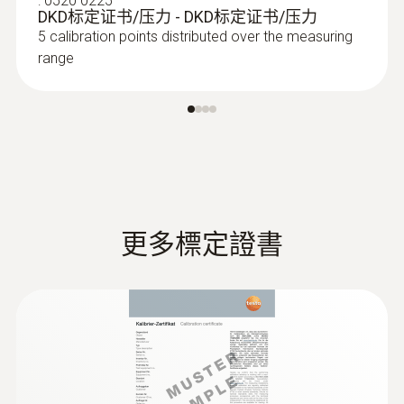
:
0520 0225
（订货号0636 9743）适合分析结露问题和霉
DKD标定证书/压力 - DKD标定证书/压力
变的情况。
5 calibration points distributed over the measuring
:
0602 0743
球形探头直径150mm - K型熱電偶，用
range
於測量輻射熱
根据ISO 7243，ISO 7726，DIN EN 27726和
DIN 33403进行辐射热测量
测量热辐射
连接一个热辐射黑球探头（订货号0602
0743），测量辐射热量（也就是有效或感知温
度）。热辐射黑球探头测量的有效温度与人体
更多標定證書
感知温度的差值最好不超过± 0.41 K。
:
0614 0071
室内温度(空气温度和有效温度)的测量要采取
Pt100柔性温度探头
在同一个地方，相同的条件，如室内空气流速
用于温度测量的Pt100浸入/刺入式探头
的一致的情况下进行。
可以选择三脚架（订货号0554 0743），安
全、方便地放置所有探头，即使是长期测量也