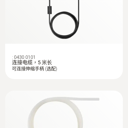
:
0635 2145
L型皮托管 - 流速測量
流速測量
根据EN 12599标准测量通风管
道内的流速
使用testo 480和流速探头，可以根据EN
:
0430 0101
12599标准测量VAC格栅，并设置系统运行，
连接电缆，5 米长
可连接伸缩手柄 (选配)
提高其能效。可以在客户现场的VAC测量方案
（pdf文件链接）中给出测量结果。
我们为您的管道测量提供了理想的流速探头：
用于测量低速、中速和高速流体的探头
用于测量紊流度的探头
带有非旋转式可伸缩手柄的探头。伸缩手
:
0635 2243
柄上带有刻度，可以方便地读取浸入深