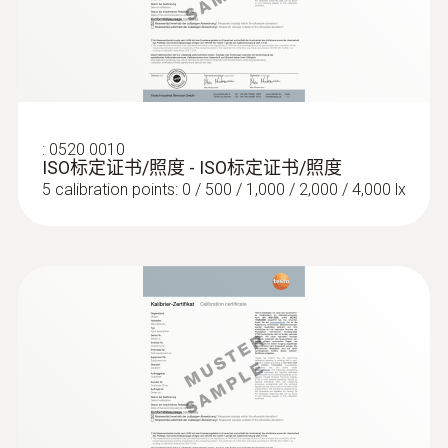
没有问题。
:
0628 0143
紊流度探头，需配连接电缆0430 0100
Turbulence measurement in accordance with
EN 13779
根据EN 13779测量紊流度
:
0520 0010
ISO标定证书/照度 - ISO标定证书/照度
室内空气流速会直接影响热舒适度。在舒适度
5 calibration points: 0 / 500 / 1,000 / 2,000 / 4,000 lx
评估过程中，可能会考虑到紊流度和气流比。
紊流度值表示室内气流的速度变化和强度。
:
0614 0072
Pt100空气温度探头
室内空气流速会直接影响热舒适度。紊流度值
用于测量空气温度的Pt100探头
用百分比来表示，根据室内平均空气速度和空
气温度来计算。紊流度值表示室内气流的速度
变化和强度。空气温度和紊流度值之间有直接
的关系。