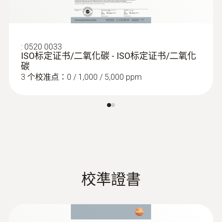
:
0632 1543
气流比可以视为因为空气运动而导致的人体意
IAQ 室內空氣質量探頭
外散热效果。其定义为感觉不舒适的人所占的
一个探头4个功能:测量CO2、温度、湿度和绝
比例。气流比也用百分比来表示，根据平均流
數字式濕度探頭
对压力
速、平均温度和紊流度值来计算。
:
0520 0033
ISO标定证书/二氧化碳 - ISO标定证书/二氧化
碳
3 个校准点：0 / 1,000 / 5,000 ppm
在实验室中的精确温度测量
在实验室中使用testo 480仪器，可以借助高精
度Pt100浸入/刺入式探头（订货号：0614
0073）来测量从0到+400 °C的温度，其精度可
达+- 0.15 °C。在软件中输入校准数据后，下次
测量时自动补充偏差。因此，testo 480可以作
校準證書
为参比标准。
:
0636 9743
温湿度探头，直径12mm，需配连接电
缆0430 0100