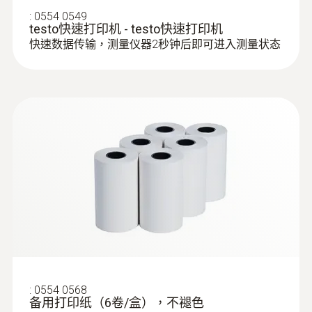
解析度
大，说明过滤器被污染，需要更换。testo 480
:
0554 0549
内置压差传感器，可以测量-100~+100 hPa范
testo快速打印机 - testo快速打印机
0.1 %RH
testo 480 多功能測量儀專為提高您的工作效
testo 480 产品说明书
(
2.51 MB
)
围内的压差。在压差测量过程中会进行温度补
快速数据传输，测量仪器2秒钟后即可进入测量状态
率而設計。該高品質可擕式多功能測量儀一機
偿，以得到精确读数。在仪器背面的磁贴可以
多能，適用於所有通風及空調系統的相關參數
实现免提操作。
Short manual testo 480
(
857.04 KB
)
測量及長期監測。配備超大容量記憶體，可存
儲6千萬組測量資料，以及內置標準測量程
式，引導實現專業測量。
Testo EasyClimate 电脑
(
1.89 MB
)
:
0602 0593
管道風口柵格測量程式，符合EN 12599法
软件说明书
灵活，快速响应的浸入式探头(K型热电
保证洁净室内的过程环境
規
偶)
:
紊流度測量程式(舒適度評估)，符合EN
0635 1543
极短响应时间2秒
热线式风速探头，直径10mm，90度可
testo 480是为洁净室过程环境提供保障的理想
12599法規
弯曲，含带刻度及测量按钮的伸缩手
仪器。它可以利用内置压力传感器来测量压
PMV/PPD 測量程式(舒適度評估)，符合
柄，需配连接电缆0430 0100 - for flow,
差，其精度可达到±（ 0.3 Pa+测量值的1%）。
testo 480 -
temperature, humidity and pressure
ISO 7730標準
(
v1.14, 13.26 MB
)
通过精确Pt100探头来测量空气温度，并通过
Software update
4 functions in 1 probe: measurement of flow,
WBGT熱指數測量程式，符合ISO 7243標
精密温湿度探头（订货号0636 9743）来监控
temperature, humidity and absolute pressure
準
Execute Firmware
湿度变化，其精度可达±1% RH。使用热敏探
:
0554 0568
(
74.23 KB
)
备用打印纸（6卷/盒），不褪色
update testo 480
头（订货号0635 1048）来检测实验室通风柜