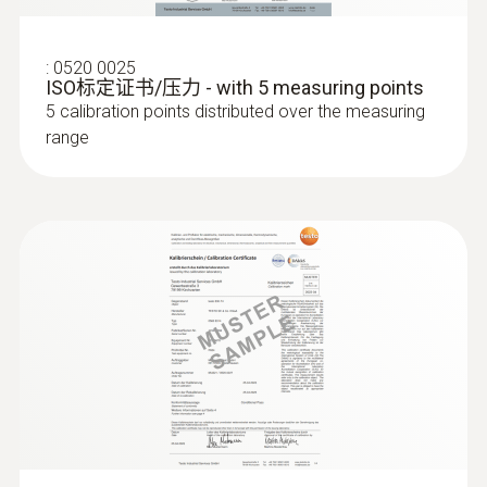
高浓度的二氧化碳会导致室内空气质量变差，
从而使人体感觉疲倦，无法集中精神，甚至生
:
0520 0025
舒適度測量
ISO标定证书/压力 - with 5 measuring points
病。因此，为了保证良好的室内空气质量，二
:
0602 0646
5 calibration points distributed over the measuring
氧化碳浓度一般不应超过1000ppm。参考范围
柔性热电偶 - 带 TE 型 K 温度传感器
range
为700~1500ppm。
(PTFE)
带 TE 插头的 K 型热电偶
IAQ探头（订货号0632 1543）尤为适合监控室
内空气质量。此探头可以同时记录二氧化碳浓
度、大气压力、温度和相对湿度。
根据EN 14175标准测量实验室
通风柜风速
:
0554 0743
用于舒适度测量的单脚架
使用testo 480，可以根据EN 14175标准测量