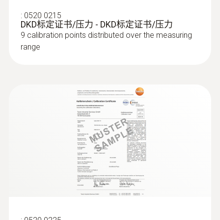
产品不再可用。您是否已经知道了新版
实验室通风柜的进气和排气体积流速，从而确
:
0520 0215
本？
保客户能够在现场正确设置通风柜，提高使用
DKD标定证书/压力 - DKD标定证书/压力
您将获益于以下优势：
:
0602 1293
效率。
9 calibration points distributed over the measuring
>> 转至产品
防水浸入式/刺入式温度探头(K型热电
range
偶)
请注意，新版本只能与 testo 400 或 testo
K型热电偶
440 兼容。
测量空气和表面温度
为了让人体感觉舒适，达到最佳状态，房间内
必须调节空调运行工况。除了建筑结构因素和
个体感觉，以下因素也会在很大程度上影响室
内空气的舒适度：室内空气温度以及墙壁、窗
户、底板和天花板的表面温度。
testo 480可以连接多种热电偶温度探头。表面
探头（订货号0602 0393）和空气温湿度探头
數位式溫度探頭