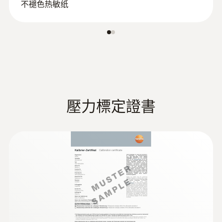
不褪色热敏纸
Execute Firmware update testo 480
流速变化。
testo EasyClimate 專業分析管
理軟體
高精度温度和湿度测量
testo EasyClimate 軟體説明您實現通過USB資
料線將測量資料傳輸至電腦進行分析、管理、
:
0602 0644
在很多工业过程中，都需要非常精确、可靠地
柔性热电偶 - 带 K 型热电偶温度传感器
存檔及評估。軟體還配有特別開發的報告生成
测量湿度和温度，以确保统一的质量。比如，
（玻璃丝）
壓力標定證書
模組，使用者可以方便生成測量報告，也可根
包裹有玻璃丝
在生产设施或实验室中，可以利用湿度和温度
據客戶要求進行定制自己的報告範本。
探头（订货号：0636 9743）精确测量温度和
湿度，误差不超过+/- 1%RH。testo 480可以
:
0635 2145
L型皮托管 - 流速測量
智慧校準及數位式記憶探頭
计算Mollier中的所有物理参数。设备自带测量
流速測量
程序，可以为监控标准值提供多种方案。
可供選配的數位式記憶探頭提供高精度的測量
結果。與此同時，在校準過程中出現的偏差均
可直接存儲於數位式探頭內。
客戶使用多功能測量儀時，探頭會自動補償校