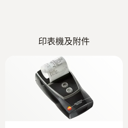
及潔淨室監測。另外還有其他多種高品質探頭
Example application
精确的湿度探头（订货号0636 9743）和
可供選配以測量以下多種參數：
測量精度
measurement of volume
(
1.35 MB
)
Pt100温度探头（订货号0614 0073）进行测
風速及風量 (也可測量通風櫃)
flow at swirl outlets
量，从而为您的工作提供保护，帮助您达到质
±(0.3 °C + 0.1 %測量值)
溫度/濕度
量标准。它们会自动补偿偏差。该仪器可以同
壓力 (差壓及絕壓)
TESTOsolutions
时方便地连接三个湿度或Pt100温度探头。用
印表機及附件
解析度
CO
/CO
2
efficient measurement
户可以根据参考标准校准空调柜，并且不会产
光照度
(
839.06 KB
)
and analysis of indoor
0.1 °C
生偏差。
:
0602 0493
PMV/PPD舒適度評估
可弯曲，质量轻，浸入式探头，适合小
climate
WBGT熱指數
体积介质的测量和培养皿，或者表面测
量（如用粘性胶带固定）,K型热电偶
紊流度
:
0554 0440
Data sheet testo 480
(
3.1 MB
)
K型热电偶温度探头，带柔性探针尖，响应时
testo 480 數位式多功能測量儀可選更多探頭
硅胶连接软管，5m 长 (最大负荷 700
電容式濕度感測器
测量过滤器上的压差
间短，配2米长电缆
和附件，如德圖紅外印表機，可以現場輸出列
hPa (mbar)) - 硅胶连接软管
For the connection of Pitot tube and
印測量值並可隨身攜帶。
濕度測量範圍
空调系统配有过滤器，可以防止室外空气中的
pressure probe
灰尘进入室内。应定期检查这些过滤器，以确
0 ~ 100 %RH
高端科技，專為暖通空調行業而
保它们的正常工作。为此，需要测量过滤器前
EU declaration of
(
33.7 KB
)
方和后方的压力，从而得到压差。如果压差过
conformity testo 480
設計