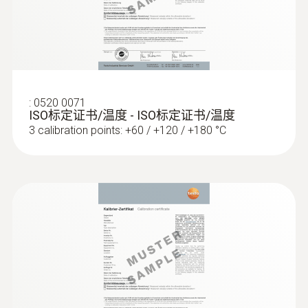
重量
:
0563 1080
126 g
testo 108 - 食品溫度計
直徑
length: 253 mm
:
0520 0071
ISO标定证书/温度 - ISO标定证书/温度
3 calibration points: +60 / +120 / +180 °C
探針套管末端長度
39 mm
探頭杆直徑
5 mm
探頭頭部直徑
:
0572 1753
testo 175 T3 - 温度记录仪
12 mm