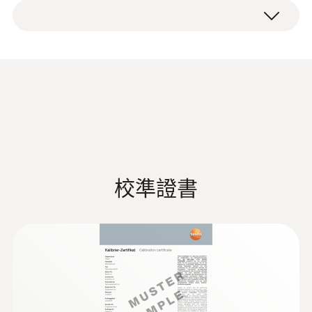
快速响应表面探头K型热电偶，包含1.2m连接
维护和检测机器运行
-60 ~ +300 °C
电缆
监控工艺生产
调整加热系统(散热器，管道，锅炉)
測量精度
Quality checks
2級精度 ¹⁾
响應時間 t₉₀
3 s
校準證書
1符合EN60584-1, 在 -40 ~ +1200 °C 內滿足2
級精度
技術參數