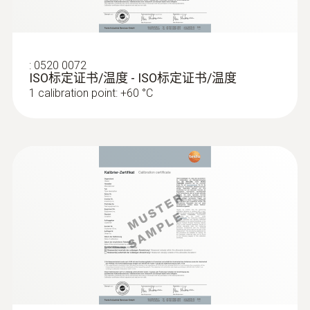
電纜長度
:
0520 0072
1.17 m
ISO标定证书/温度 - ISO标定证书/温度
1 calibration point: +60 °C
固定電纜
是
探針套管長度
115 mm
:
0572 1763
testo 176 T3 - 温度记录仪
產品顏色
grey