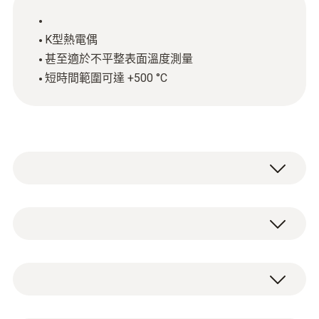
K型熱電偶
甚至適於不平整表面溫度測量
短時間範圍可達 +500 °C
快速响应表面温度探头(K型热电偶)带弹性热
电偶，响应快，甚至适于不平整表面温度测
量。
Type K (NiCr-Ni)
非常大测量范围适于很多测量应用：
測量範圍
检测墙壁的热桥