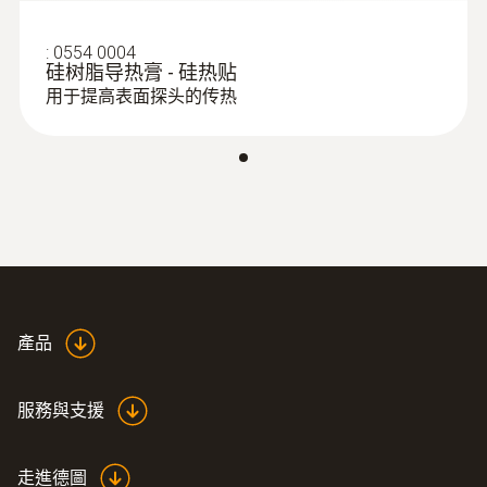
:
0563 0400 71
testo 400 - 空調通風系統測量套裝1（含
:
0554 0004
三功能熱線風速探頭）
硅树脂导热膏 - 硅热贴
用于提高表面探头的传热
產品
服務與支援
走進德圖