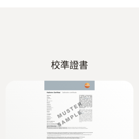
測量精度
2級精度 *
响應時間 t₉₀
5 s
校準證書
* 符合EN60584-1, 在 -40 ~ +1200 °C 内满足2
级精度
技術參數
重量
:
0563 1080
160 g
testo 108 - 食品溫度計