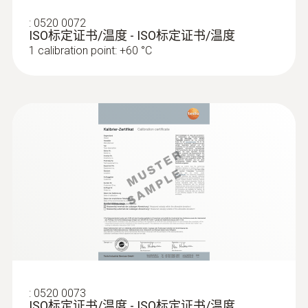
:
0520 0072
1.3 m
ISO标定证书/温度 - ISO标定证书/温度
1 calibration point: +60 °C
固定電纜
是
探針套管長度
145 mm
:
0572 1763
testo 176 T3 - 温度记录仪
產品顏色
grey
資料傳輸
:
0520 0073
plug thermocouple
ISO标定证书/温度 - ISO标定证书/温度