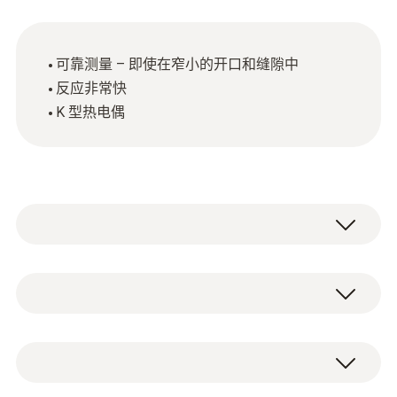
可靠测量 – 即使在窄小的开口和缝隙中
反应非常快
K 型热电偶
Type K (NiCr-Ni)
測量範圍
1 个反应快速的桨式表面探头（K 型热电
0 ~ +300 °C
偶），带有固定连接电缆。