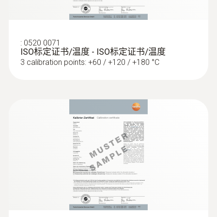
直徑
length: 280 mm
:
0520 0071
ISO标定证书/温度 - ISO标定证书/温度
3 calibration points: +60 / +120 / +180 °C
探針套管末端長度
40 mm
探頭杆直徑
8 mm
探頭頭部直徑
:
0572 1753
testo 175 T3 - 温度记录仪
7 mm
電纜長度