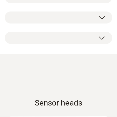
測量範圍
湿度/温度探头 —— 功能一览
湿度/温度探头直径12 mm，包括湿度/温度探
-20 ~ +70 °C
头和线缆手柄（线缆长度1.4米）；校准协
使用手柄上的固定线缆将湿度/温度探头连接
议。
到测量仪（需单独订购）。
測量精度
请不要在冷凝环境使用探头。如需在高湿度环
±0.5 °C
通过按压湿度/温度探头上的按钮，可直接将
境连续使用
单独读数存储在测量仪中。用于在线测量且结
> 80% RH @ ≤ 30 °C ，时间 > 12 h
解析度
构清晰的测量菜单可以使测量仪的操作变得非
> 60% RH @ > 30 °C ，时间 > 12 h
常直观。通过方便地输入测量时间和测量周
0.1 °C
testo 440 产品样册
(
17.3 MB
)
期，可以可靠记录读数趋势。这些趋势可以让
您对数据的变化进行评估。
Data sheet testo 400
(
2.64 MB
)
湿度/温度探头配备了我们稳定的湿度传感
電容式濕度感測器
Sensor heads
器。这些传感器符合国际湿度标准，如ILAC，
PTB 和 NIST。
濕度測量範圍