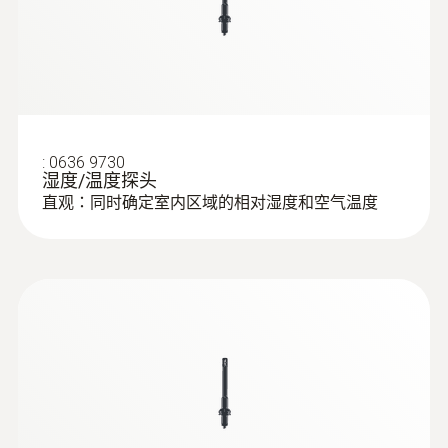
12 mm
通风管道：
由于探头的直径为12 mm，因此探
头非常适合用于通风管道中的湿度和空气温度
電纜長度
测量。露点、湿球温度和绝对湿度将会在兼容
的测量仪中自动计算。
1.4 m
制冷系统和热泵：
制热和制冷输出是调整制冷
:
0636 9730
探針套管長度
系统和热泵的重要参数。使用湿度/温度探头
湿度/温度探头
直观：同时确定室内区域的相对湿度和空气温度
测量相对湿度和空气温度（针对该测量请订购
140 mm
两个湿度/温度探头）。制热和制冷输出在兼
容的测量仪中自动计算。
產品顏色
black/orange
:
0563 0401
testo 400 - 舒適度評估測量套裝
（PMV/PPD)