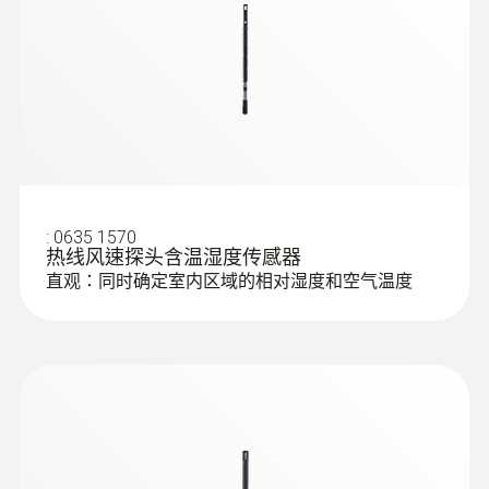
存放溫度
确的测量结果，因为测量仪可彻底消除测量不
testo 400 - 空調通風系統測量套裝1（含
三功能熱線風速探頭）
确定性。您仅需将探头送回进行校准 —— 测量
-20 ~ +60 °C
仪可以保持连续使用。
重量
应用领域
170 g
储存和冷藏室：
由于具有0 ~ 100% RH 和 -20
直徑
:
0635 1570
~ +70 °C的大测量范围，因此可以可靠地测量
热线风速探头含温湿度传感器
储存和制冷室的相对湿度和空气温度。
290 x 50 x 40 mm
直观：同时确定室内区域的相对湿度和空气温度
办公区域：
如果空气过于干燥或过于潮湿，将
操作溫度
会影响我们的健康和舒适度。使用湿度/温度
-5 ~ +50 °C
探头监测工作场所的相对湿度、空气温度、露
点和湿球温度。对于在线测量，可在兼容的测
:
0563 0400 72
testo 400 - 空調通風系統測量套裝1（含
量仪中记录测量数据趋势。
探頭杆直徑
16mm葉輪風速探頭）