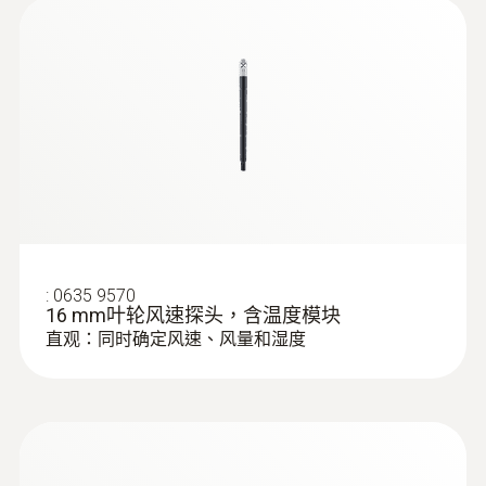
0 ~ 100 %RH
Instruction manual
节省空间，更多的应用，更少的
testo Air velocity and
:
0560 0400
(
723.31 KB
)
设备
IAQ probes with cable
testo 400 - 智能型参比级多功能测量仪
測量精度
handle
±2 %RH (5 ~ 90 %RH)
多功能，通用手柄可以连接所有探头，因此您
long-term stability: ±1 %RH / year
可以使用更少的设备掌控更多的应用并且节省
±0.03 %RH/K (k=1)
空间。
解析度
订购蓝牙手柄更加方便地进行测量，并确保减
:
0635 9570
少仪器箱内的线缆杂乱。它将可以从远至20米
16 mm叶轮风速探头，含温度模块
0.1 %RH
的距离将读数传输给测量仪。
直观：同时确定风速、风量和湿度
智能校准概念
技術參數
通过使用数字叶轮风速探头，您将获得特别准
:
0563 0400 71