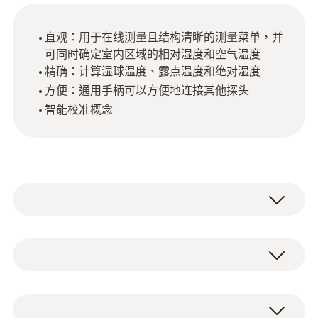
直观：用于在线测量且结构清晰的测量菜单，并
可同时确定室内区域的相对湿度和空气温度
精确：计算湿球温度、露点温度和绝对湿度
方便：通用手柄可以方便地连接其他探头
智能校准概念
使用配备兼容德图多功能测量仪（需单独订
购）的湿度/温度探头测量相对湿度和空气温
度。可同时计算露点、湿球温度、绝对湿度以
NTC
及制热和制冷输出。