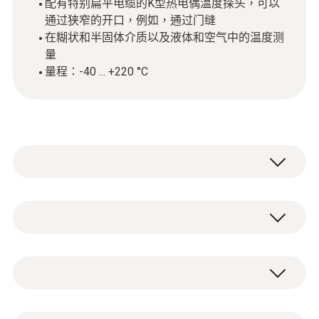
配有特别扁平电缆的K型热电偶温度探头，可以
通过狭窄的开口，例如，通过门缝
在糊状和半固体介质以及液体和空气中的温度测
量
量程：-40 ... +220 °C
帶刺入尖端的熱電偶溫度探頭被用在糊狀和半
固體介質以及液體和空氣中的測量。配有2米
長薄扁平電纜，薄扁平電纜也可以通過很小的
Type K (NiCr-Ni)
開口，如通過門縫或冰箱密封。
刺入尖端的溫度探頭防護等級IP54，防水保
測量範圍