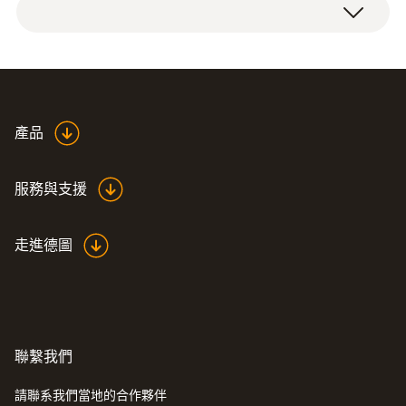
刺入式热电偶，带尼龙电缆长2m
護。 K型熱電偶和1級探頭標準精度為 ±1.5
-40 ~ +220 °C
°C。探頭響應時間T99（直到探頭顯示99％的
溫度躍變）為7秒，在溫度為+60 °C的流動水
測量精度
中的測量。如果是在靜止液體和糊狀介質或空
氣中進行測量，這個反應時間會更長。 *
1級精度 ¹⁾
產品
响應時間 t₉₀
對於每種應用都有相應的探頭
服務與支援
7 s
沒有所需的溫度探頭嗎？請聯繫我們。我們提
走進德圖
供範圍很廣的標準溫度探頭，此外也根據您的
個性化需求為您生產定制探頭。
技術參數
* 空氣溫度測量的響應時間比在水中進行測量
時的規定值高40～60倍。如果您更需要一個緩
重量
聯繫我們
慢的溫度探頭用於測量空氣溫度，這種探頭特
23 g
別合適，因為它在測量溫度時不考慮或只考慮
請聯系我們當地的合作夥伴