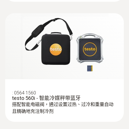
:
0563 0400 71
testo 400 - 空調通風系統測量套裝1（含
三功能熱線風速探頭）
外殼
高強度塑膠
系統要求
requires iOS 13.0 or newer; requires Android
8.0 or newer; requires mobile end device with
Bluetooth 4.2
產品顏色
:
0564 1560
testo 560i - 智能冷媒秤带蓝牙
black/orange
搭配智能电磁阀，通过设置过热、过冷和重量自动
且精确地充注制冷剂
:
0563 0400 72
testo 400 - 空調通風系統測量套裝1（含
電池使用時間
16mm葉輪風速探頭）