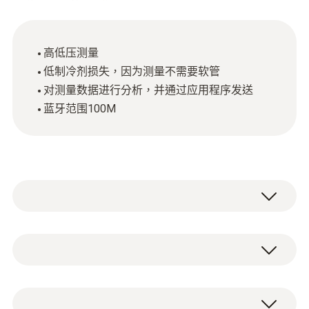
高低压测量
低制冷剂损失，因为测量不需要软管
对测量数据进行分析，并通过应用程序发送
蓝牙范围100M
德圖為您的測量提供更大的移動性，手持式
testo 549i 智能無線迷你壓力測量儀適用於空
調和製冷系統進行維修、故障排除以及安裝。
壓力測量
可直接在壓力連接點快速方便地進行設置。