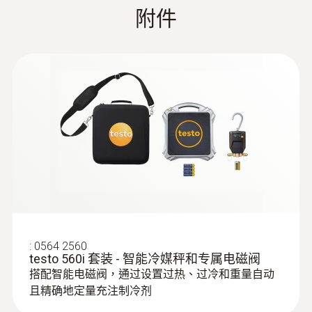
附件
郵件直接發送。
+65 bar
testo Smart Probes 智能
(
5.6 MB
)
系統要求：
探头说明书
:
0560 0400
testo 400 - 智能型参比级多功能测量仪
- iOS8.3或更高版本
- 安卓4.3或更高版本
技術參數
- 藍牙4.0
重量
:
0563 0002 10
156.6 g
testo Smart Probes - 智能無線迷你製冷
系統檢測套裝
直接連接管道，因而可使製冷劑損耗降至最
直徑
低
125 x 32 x 31 mm
:
0564 2560
testo 560i 套装 - 智能冷媒秤和专属电磁阀
搭配智能电磁阀，通过设置过热、过冷和重量自动
操作溫度
且精确地定量充注制冷剂
-20 ~ +50 °C