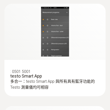
130小時
電池類型
3 AAA 电池
資料傳送
Bluetooth®
Radio range
:
0501 5001
testo Smart App
100 m
多合一：testo Smart App 與所有具有藍牙功能的
:
0563 0401
testo 400 - 舒適度評估測量套裝
Testo 測量儀均可相容
Pressure media
（PMV/PPD)
CFC, HFC, HCFC, N, H₂O, CO₂