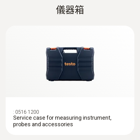
品样册
NTC
儀器箱
Information according to
測量範圍
Reg. (EU) 2023/2854
(
140 KB
)
(DataAct) - testo 110
-50 ~ +150 °C
HACCP Certificate
測量精度
Equipment
Temperature. Humidity.
(
207.87 KB
)
±0.3 °C (其餘量程) ± 1 Digit
:
0618 0275
Pressure
高精度的浸入式/刺入式探头 ，数字 - 带
±0.2 °C (-20 ~ +80 °C) ± 1 Digit
有 Pt100 温度传感器
Monitoring/Recording
精度可达 ±0.05 °C
解析度
0.1 °C
:
0516 1200
Service case for measuring instrument,
probes and accessories
Declaration of
Conformity according
(
112.86 KB
)