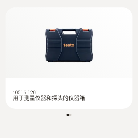
to Reg. (EU) 1935/2004
技術參數
testo 110
重量
EU declaration of
(
29.86 KB
)
conformity testo 110
187.0 g
Quickstart testo 110
直徑
(
1.8 MB
)
:
0618 7072
135 x 60 x 28 mm
带玻璃外罩的实验室探头（数字式） -
带有 Pt100 温度传感器
适用于腐蚀性介质中的测量
操作溫度
:
0516 1201
-20 ~ +50 °C
用于测量仪器和探头的仪器箱
外殼
ABS + PC / TPE