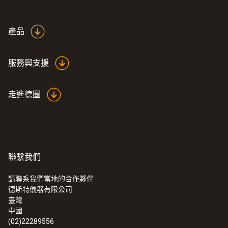
NTC冷冻食品探头 - 螺旋式设计
NTC温度传感器
產品
服務與支援
走進德圖
聯繫我們
請聯系我們當地的合作夥伴
德斯特儀器有限公司
:
0615 2411
臺灣
NTC食品浸入式探头
中國
NTC温度传感器
(02)22289556