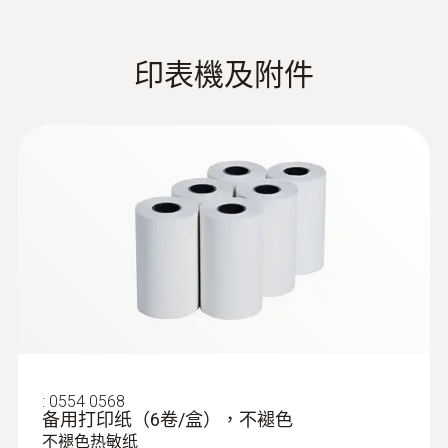
防護等級
IP20 (with connected probe IP40); IP65 with
印表機及附件
TopSafe
電池使用時間
:
0618 0071
柔性温度探头（数字式） - 带有 Pt100
100h
温度传感器
柔性探头套管，适用于难以靠近的位置上的
测量
電池類型
3x AA
存放溫度
-20 ~ +50 °C
:
0554 0568
备用打印纸（6卷/盒），不褪色
不褪色热敏纸