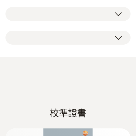
柄，并可测量风速、风量和空气温度。风速测
測量範圍
testo 405-V1 迷你热线风速仪 ，配有可伸缩式
量范围为0-10 m/s，风量可计算至99,990
-20 ~ +50 °C
手柄，配备管道支架、多功能固定夹和电池。
3
m
/h。
室内空气流速测量
測量精度
由于配备可伸缩式手柄（可延伸至
300mm），适于通风管内的流量测量。背光
±0.5 °C
为了让在室内环境工作的人感觉舒适，必须达
显示可旋转至各个位置，从而让读数一目了
到“热舒适”要求。在EN13779标准中，将这种
然。标配管道支架可伸缩式手柄置于通风管的
解析度
状态描述为：人体对室内的空气温度、湿度、
测量位置，获得精准的测量结果。
空气流动和热辐射感到满意，不需要增加或降
0.1 °C
德图 HVAC/R 综合样册
(
45.5 MB
)
低室内空气的温度或湿度。
由于testo 405-V1 热线风速仪在0~2 m/s范围
内测量，您亦可用其测量室内的风速，可快速
testo 405非常适合测量室内空气流速。低风速
测量通风窗的低风速。
测量，如非密封的窗户，可以准确确定位置并
熱敏
校準證書
提供高精度测量值。
集成传感器防护，当 testo 405-V1 热风速仪处
说明书 testo 405
(
144.43 KB
)
于待机状态时，旋转防护盖使流量传感器免遭
測量範圍
机械影响。