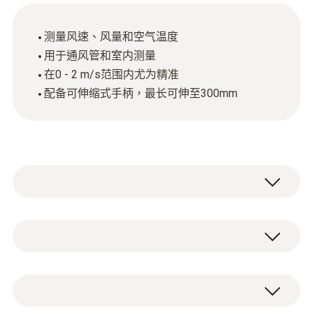
测量风速、风量和空气温度
用于通风管和室内测量
在0 - 2 m/s范围内尤为精准
配备可伸缩式手柄，最长可伸至300mm
如果您是一名暖通空调工程师，您需在通风管
或室内快速实施检查测量，testo 405-V1 迷你
热线风速仪成为您的理想选择。
NTC
testo 405-V1 迷你热线风速仪配有可伸缩式手