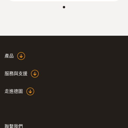
約 20 h
顯示幕類型
LCD
探針套管長度
產品
300 mm
服務與支援
探頭杆直徑
16 mm
走進德圖
:
0563 0425
testo 425 - 數位熱線風速計，可連接
探頭頭部直徑
APP
12 mm
聯繫我們