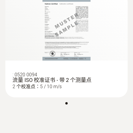
0 ~ 5 m/s (-20 ~ 0 °C)
0 ~ 99990 m³/h
在通风管道内的测量
0 ~ 10 m/s (0 ~ +50 °C)
为了确保通风和空调系统的正常功能，对通风
管道内的空气流速进行检测是非常重要的。如
測量精度
查看此产品的客户也查看了
果空气流速低于预期值，那么在某些情况下，
±(0.3 m/s + 5 %測量值) (其餘量程)
可能无法保证排出室内的负荷（包括供暖、制
±(0.1 m/s + 5 %測量值) (0 ~ 2 m/s)
冷和实物负荷）。因此，必须以最精确的方式
记录空气流速。
:
0520 0094
解析度
流量 ISO 校准证书 - 带 2 个测量点
我们的热敏风速仪testo 405可以通过高成本效
2 个校准点：5 / 10 m/s
0.01 m/s
益的方式测量低空气流速。它可以同时精确测
量空气流速、体积流量和温度，并配有
300mm长的伸缩杆。
显示器可以旋转到各种位置，易于读数。
技術參數