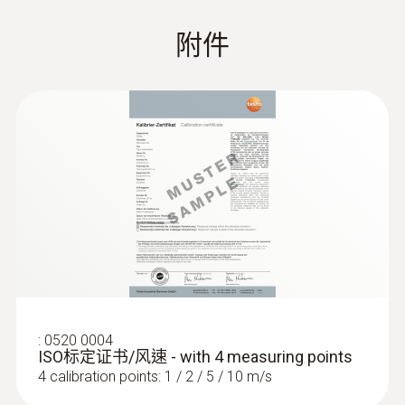
重量
:
0560 1405
附件
testo 405i - 智能無線迷你熱線式風速儀
115 g (含電池，不含包裝)
直徑
490 x 37 x 36 mm
操作溫度
0 ~ +50 °C
電池類型
3 AAA 电池
:
0520 0004
ISO标定证书/风速 - with 4 measuring points
:
0563 0003 10
4 calibration points: 1 / 2 / 5 / 10 m/s
電池使用時間
testo Smart Probes - 德圖智能無線迷你
通風系統檢測套裝