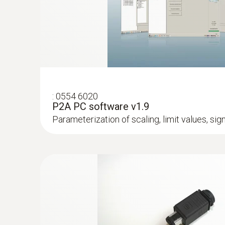
乾燥過程（例如煙草乾燥，陶瓷製造，屋瓦
temperatures and humidity in high-humidity ap
油漆過程
食品生產
生物研究
蘑菇繁殖
高濕專業領域
H2O2環境消毒
:
0554 6020
P2A PC software v1.9
潔淨室
Parameterization of scaling, limit values, si
博物館
吸濕物質存儲
導電零件存儲
:
0555 6617
testo 6617 - Process humidity probe wit
Process probe with cable for monitoring pro