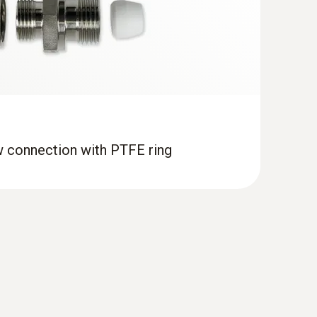
tions
w connection with PTFE ring
s humidity probe with cable
ble for monitoring process temperatures and