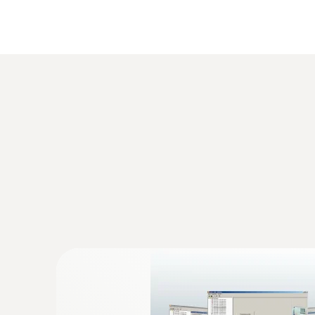
智慧探頭技術：
用戶可自行更改探頭，用於
乙太網，中繼器和模擬輸出：
實現溫濕度變
是環境監測系統（需通過乙太網連接）
P2A
軟體：
用以調試和維護設備時參數化，
最佳保護：
溫濕度變送器擁有堅固的金屬外殼
檢程式或金屬材質），同樣，可選H2O2保護
2
線顯示：
可為溫濕度感測器選配顯示幕，不
自我監測和早期預警（可選）：
保證系統高
連接合適的探頭，使testo 6681 溫濕度
請注意
：變送器只有搭配探頭時才能使用，有不
:
0555 6614
testo 6614 - High-humidity process pro
testo 6681溫濕度變送器應用場
cable
Process probe with heated sensor ideal for m