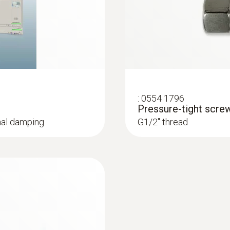
乾燥）
plications
trace humidity applica
:
0554 1796
Pressure-tight scre
gnal damping
G1/2'' thread
:
0555 6613
h self-monitoring
testo 6613 - Proces
cess temperatures and
Process probe with ca