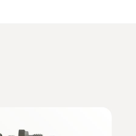
(
518.9 KB
)
啟動空調系統單元（需通過中繼器），或者甚至
特殊應用的保護帽可選（不銹鋼、特氟龍、絲網篩
0. P2A software
(
5.9 MB
)
of conformity testo 6681
(
33.16 KB
)
測量領域，德圖以其無與倫比、前沿的技術而著稱。
s humidity probe with cable for trace
ns
itoring process temperatures and humidity in