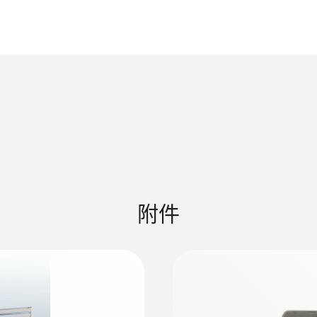
溫濕度傳送器智慧校準的數位介面
Data sheet testo 6681
濕度探頭
送器的多種用途：例如程序控制（2個或3個類比輸出），
調整和分析，節省時間和成本
，並能抵禦噴射的水流（防護等級IP 65），有適用于
Instruction manual testo 6681 Ethernet. 661
帽
借助PC即可實現設備調試，校準和分析
度可用
EU declaration of conformity EU declaration 
變送器與傳統變送器相比時，適用性和效益大大超前。在濕度
附件
同種類的探頭可選。
:
0555 6615
be with heated
testo 6615 - Proces
所
humidity applicatio
onitoring process
Process probe for mon