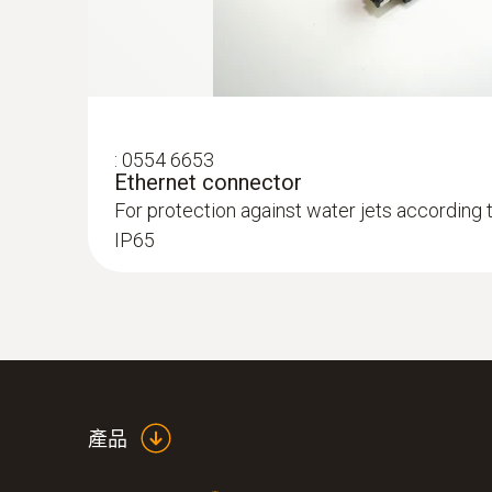
humidity in aggressive environments
:
0554 6653
Ethernet connector
For protection against water jets according 
IP65
:
0555 6612
testo 6612 - Process humidity probe fo
產品
IAQ probe for monitoring process temperatur