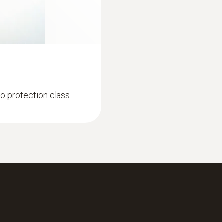
humidity
to protection class
:
0555 6611
r duct mounting
testo 6611 - Room 
es and humidity
Stub probe for monito