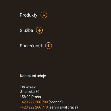
Produkty
Služba
Společnost
Kontaktní údaje
:
0572 2022
testo 160 E - Online záznamník se 2 příp
externích senzorů.
Testo s.r.o.
Jinonická 80
6,090.00 Kč
158 00
Praha
7,368.90 Kč
+420 222 266 700
(obchod)
+420 222 266 710
(servis a kalibrace)