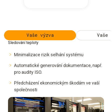
Vaše výzva
Vaše 
Sledování teploty
Minimalizace rizik selhání systému
Automatické generování dokumentace, např.
pro audity ISO.
Předcházení ekonomickým škodám ve vaší
společnosti