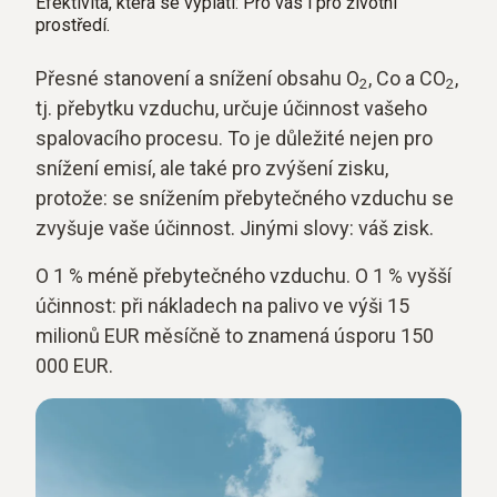
Efektivita, která se vyplatí: Pro vás i pro životní
prostředí.
Přesné stanovení a snížení obsahu O
, Co a CO
,
2
2
tj. přebytku vzduchu, určuje účinnost vašeho
spalovacího procesu. To je důležité nejen pro
snížení emisí, ale také pro zvýšení zisku,
protože: se snížením přebytečného vzduchu se
zvyšuje vaše účinnost. Jinými slovy: váš zisk.
O 1 % méně přebytečného vzduchu. O 1 % vyšší
účinnost: při nákladech na palivo ve výši 15
milionů EUR měsíčně to znamená úsporu 150
000 EUR.