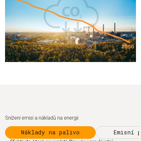
Snížení emisí a nákladů na energii
Náklady na palivo
Emisní p