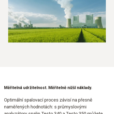
Měřitelná udržitelnost. Měřitelně nižší náklady.
Optimální spalovací proces závisí na přesně
naměřených hodnotách: s průmyslovými
analyzátory spalin Testo 340 a Testo 350 můžete