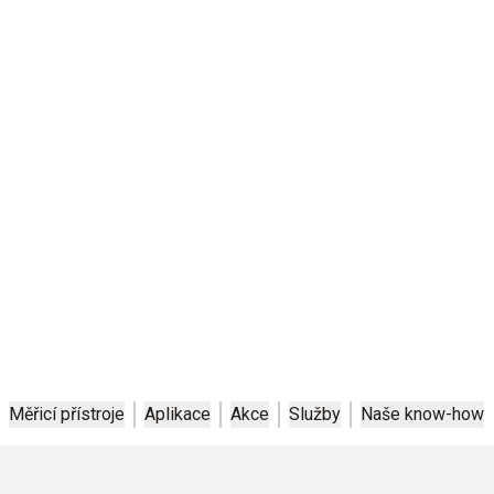
Dobré pro klima.
Dobré pro Vaše náklady.
Trvale snižujte emise a náklady na energii - s průmyslovými
analyzátory spalin od společnosti Testo.
Měřicí přístroje
Aplikace
Akce
Služby
Naše know-how