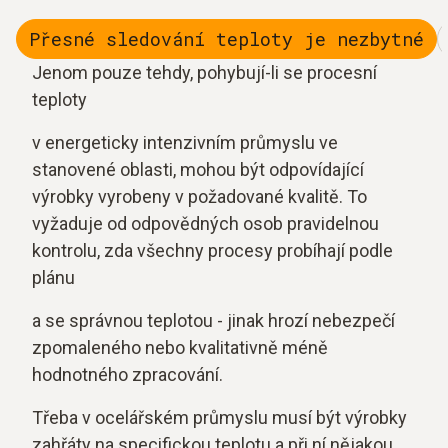
Přesné sledování teploty je nezbytné
Jenom pouze tehdy, pohybují-li se procesní
teploty
v energeticky intenzivním průmyslu ve
stanovené oblasti, mohou být odpovídající
výrobky vyrobeny v požadované kvalitě. To
vyžaduje od odpovědných osob pravidelnou
kontrolu, zda všechny procesy probíhají podle
plánu
a se správnou teplotou - jinak hrozí nebezpečí
zpomaleného nebo kvalitativně méně
hodnotného zpracování.
Třeba v ocelářském průmyslu musí být výrobky
zahřáty na specifickou teplotu a při ní nějakou